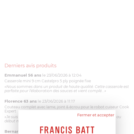
Derniers avis produits
Emmanuel 56 ans
le 23/06/2026 à 12:04
Casserole mini 9 cm Castelpro 5 ply poignée fixe
«Nous sommes dans un produit de haute qualité. Cette casserole est
parfaite pour l'élaboration des sauces et vient complé...»
Florence 63 ans
le 23/06/2026 à 11:17
Couteau complet avec lame, joint & écrou pour le robot cuiseur Cook
Expert
Fermer et accepter
«Je suis satisfaite du couteau Magimix. L'écrou est un peu dur au
début mais ça le fait. La livraison a été très rapide. ...»
Bernard
le 23/06/2026 à 09:43