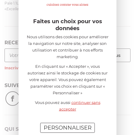
Pale 1.1L pour Glacier Magimix 11031/121/123/124
«Excellent: produit et livraison»
Faites un choix pour vos
données
Nous utilisons des cookies pour améliorer
RECEVEZ LA NEWSLETTER
la navigation sur notre site, analyser son
utilisation et contribuer à nos efforts
marketing.
En cliquant sur « Accepter », vous
Inscrivez-vous
à notre newsletter
autorisez ainsi le stockage de cookies sur
votre appareil. Vous pouvez également
SUIVEZ-NOUS
paramétrer vos choix en cliquant sur «
Personnaliser »
Vous pouvez aussi
continuer sans
accepter
PERSONNALISER
QUI SOMMES-NOUS?