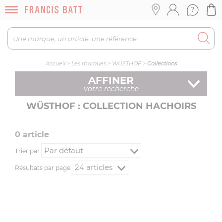
Accueil
>
Les marques
>
WÜSTHOF
>
Collections
AFFINER
votre recherche
WÜSTHOF : COLLECTION HACHOIRS
0
article
Trier par
Résultats par page