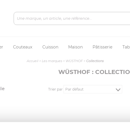
er
Couteaux
Cuisson
Maison
Pâtisserie
Tab
Accueil
>
Les marques
>
WÜSTHOF
>
Collections
WÜSTHOF : COLLECTIO
le
Trier par