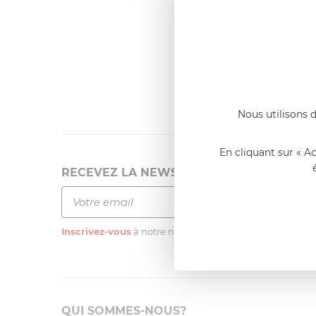
Dernier
Emmanue
Casserole 
fixe
«Nous so
qualité. C
l'élaborat
Nous utilisons d
En cliquant sur « A
RECEVEZ LA NEWSLETTER
Inscrivez-vous
à notre newsletter
QUI SOMMES-NOUS?