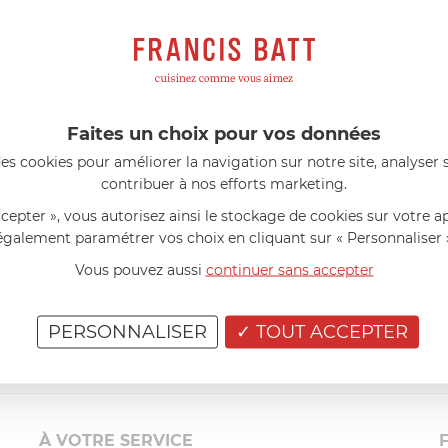
s avis produits
l 56 ans
le 23/06/2026 à 12:04
Florence 63 ans
le 23/06/2026 à 
mini 9 cm Castelpro 5 ply poignée
Couteau complet avec lame, joint 
pour le robot cuiseur Cook Expert
mmes dans un produit de haute
«Je suis satisfaite du couteau Mag
ette casserole est parfaite pour
L'écrou est un peu dur au début ma
Faites un choix pour vos données
ion des sauces et vient complé...»
fait. La livraison a été très rapide. ..
es cookies pour améliorer la navigation sur notre site, analyser s
contribuer à nos efforts marketing.
ccepter », vous autorisez ainsi le stockage de cookies sur votre a
également paramétrer vos choix en cliquant sur « Personnaliser 
Vous pouvez aussi
continuer sans accepter
PERSONNALISER
TOUT ACCEPTER
À VOTRE SERVICE