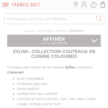
Accueil
>
Les marques
>
ZYLISS
>
Collections
AFFINER
votre recherche
ZYLISS : COLLECTION COUTEAUX DE
CUISINE COLOURED
Couteaux de cuisine de la marque
Zyliss
, collection
Coloured
.
acier inoxydable
couteaux japonais
haute qualité
revêtement anti adhésif
manche et lame colorés : noir, vert, bleu, violet,
rouge, orange, jaune, rose