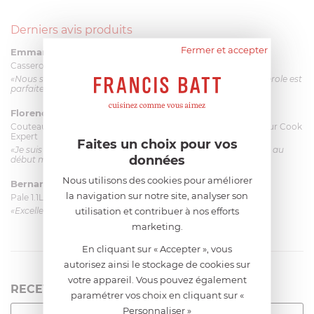
Derniers avis produits
Fermer et accepter
Emmanuel 56 ans
le 23/06/2026 à 12:04
Casserole mini 9 cm Castelpro 5 ply poignée fixe
«Nous sommes dans un produit de haute qualité. Cette casserole est
parfaite pour l'élaboration des sauces et vient complé...»
Florence 63 ans
le 23/06/2026 à 11:17
Couteau complet avec lame, joint & écrou pour le robot cuiseur Cook
Expert
Faites un choix pour vos
«Je suis satisfaite du couteau Magimix. L'écrou est un peu dur au
données
début mais ça le fait. La livraison a été très rapide. ...»
Nous utilisons des cookies pour améliorer
Bernard
le 23/06/2026 à 09:43
la navigation sur notre site, analyser son
Pale 1.1L pour Glacier Magimix 11031/121/123/124
utilisation et contribuer à nos efforts
«Excellent: produit et livraison»
marketing.
En cliquant sur « Accepter », vous
autorisez ainsi le stockage de cookies sur
votre appareil. Vous pouvez également
RECEVEZ LA NEWSLETTER
paramétrer vos choix en cliquant sur «
Personnaliser »