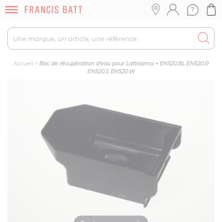
Accueil
>
Bac de récupération d'eau pour Lattissima + EN520.BL EN520.R
EN520.S EN520.W