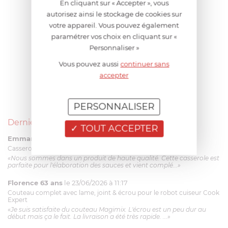
En cliquant sur « Accepter », vous
autorisez ainsi le stockage de cookies sur
votre appareil. Vous pouvez également
paramétrer vos choix en cliquant sur «
Personnaliser »
Vous pouvez aussi
continuer sans
accepter
PERSONNALISER
Derniers avis produits
TOUT ACCEPTER
Emmanuel 56 ans
le 23/06/2026 à 12:04
Casserole mini 9 cm Castelpro 5 ply poignée fixe
«Nous sommes dans un produit de haute qualité. Cette casserole est
parfaite pour l'élaboration des sauces et vient complé...»
Florence 63 ans
le 23/06/2026 à 11:17
Couteau complet avec lame, joint & écrou pour le robot cuiseur Cook
Expert
«Je suis satisfaite du couteau Magimix. L'écrou est un peu dur au
début mais ça le fait. La livraison a été très rapide. ...»