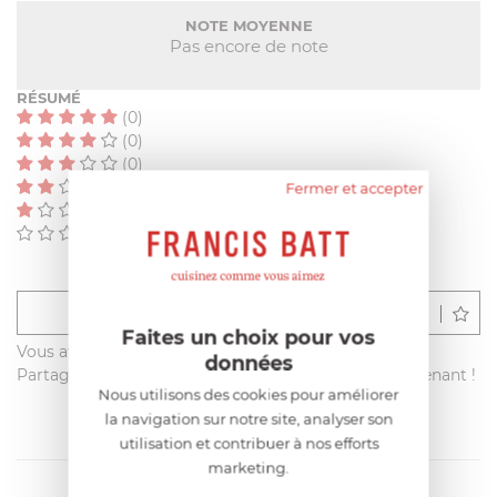
NOTE MOYENNE
Pas encore de note
RÉSUMÉ
(0)
(0)
(0)
(0)
Fermer et accepter
(0)
(0)
Déposer un avis
Faites un choix pour vos
Vous avez acheté ce produit sur francisbatt.com ?
données
Partagez votre avis avec les autres clients dès maintenant !
Nous utilisons des cookies pour améliorer
la navigation sur notre site, analyser son
utilisation et contribuer à nos efforts
marketing.