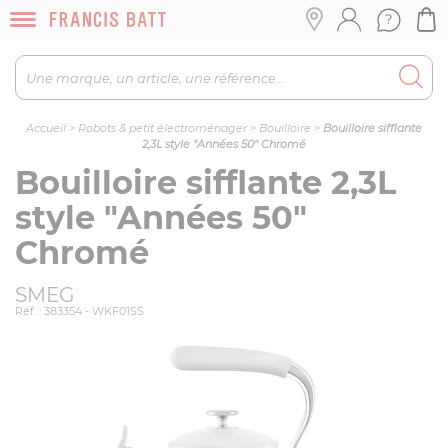
Accueil
>
Robots & petit électroménager
>
Bouilloire
>
Bouilloire sifflante
2,3L style "Années 50" Chromé
Bouilloire sifflante 2,3L
style "Années 50"
Chromé
SMEG
Réf. : 383354 - WKF01SS