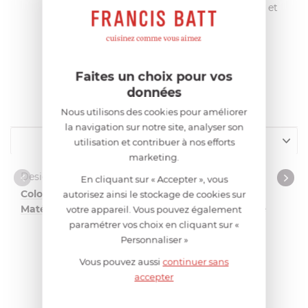
totalement adapté aux aveugles et
malvoyants.
Faites un choix pour vos
données
CARACTÉRISTIQUES
Nous utilisons des cookies pour améliorer
la navigation sur notre site, analyser son
Design et matériaux
utilisation et contribuer à nos efforts
marketing.
Compatibilité
Design et matériaux
En cliquant sur « Accepter », vous
Coloris dominant
métallique
autorisez ainsi le stockage de cookies sur
Matériau
acier inoxydable
votre appareil. Vous pouvez également
paramétrer vos choix en cliquant sur «
Personnaliser »
Vous pouvez aussi
continuer sans
accepter
AVIS CLIENTS
0