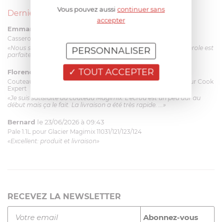
Vous pouvez aussi
continuer sans
Derniers avis produits
accepter
Emmanuel 56 ans
le 23/06/2026 à 12:04
Casserole mini 9 cm Castelpro 5 ply poignée fixe
«Nous sommes dans un produit de haute qualité. Cette casserole est
PERSONNALISER
parfaite pour l'élaboration des sauces et vient complé...»
TOUT ACCEPTER
Florence 63 ans
le 23/06/2026 à 11:17
Couteau complet avec lame, joint & écrou pour le robot cuiseur Cook
Expert
«Je suis satisfaite du couteau Magimix. L'écrou est un peu dur au
début mais ça le fait. La livraison a été très rapide. ...»
Bernard
le 23/06/2026 à 09:43
Pale 1.1L pour Glacier Magimix 11031/121/123/124
«Excellent: produit et livraison»
RECEVEZ LA NEWSLETTER