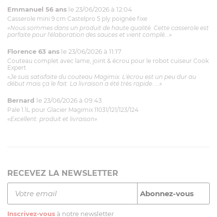
Emmanuel 56 ans
le 23/06/2026 à 12:04
Casserole mini 9 cm Castelpro 5 ply poignée fixe
«Nous sommes dans un produit de haute qualité. Cette casserole est
parfaite pour l'élaboration des sauces et vient complé...»
Florence 63 ans
le 23/06/2026 à 11:17
Couteau complet avec lame, joint & écrou pour le robot cuiseur Cook
Expert
«Je suis satisfaite du couteau Magimix. L'écrou est un peu dur au
début mais ça le fait. La livraison a été très rapide. ...»
Bernard
le 23/06/2026 à 09:43
Pale 1.1L pour Glacier Magimix 11031/121/123/124
«Excellent: produit et livraison»
RECEVEZ LA NEWSLETTER
Inscrivez-vous
à notre newsletter