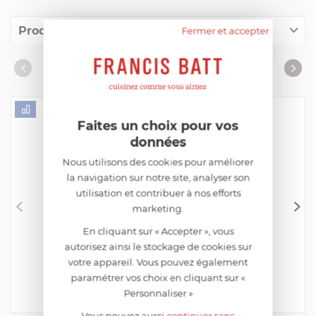
Produits conseillés
Fermer et accepter
Consommables complémentaires
PRODUITS CONSEILLÉS
Livres de cuisine
Faites un choix pour vos
données
Nous utilisons des cookies pour améliorer
la navigation sur notre site, analyser son
utilisation et contribuer à nos efforts
marketing.
En cliquant sur « Accepter », vous
CRISTEL
Presse Purée
autorisez ainsi le stockage de cookies sur
votre appareil. Vous pouvez également
EN STOCK - ENVOI SOUS 24/48H
29,52 €
paramétrer vos choix en cliquant sur «
Personnaliser »
Acheter
Comparer
Vous pouvez aussi
continuer sans