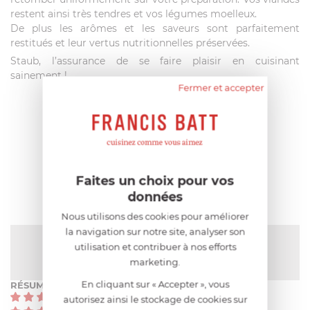
restent ainsi très tendres et vos légumes moelleux.
De plus les arômes et les saveurs sont parfaitement
restitués et leur vertus nutritionnelles préservées.
Staub, l’assurance de se faire plaisir en cuisinant
sainement !
Fermer et accepter
AIDE AU CHOIX
AVIS CLIENT
Faites un choix pour vos
données
Nous utilisons des cookies pour améliorer
la navigation sur notre site, analyser son
NOTE MOYENNE
utilisation et contribuer à nos efforts
Pas encore de note
marketing.
En cliquant sur « Accepter », vous
RÉSUMÉ
(0)
autorisez ainsi le stockage de cookies sur