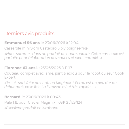
Derniers avis produits
Emmanuel 56 ans
le 23/06/2026 à 12:04
Casserole mini 9 cm Castelpro 5 ply poignée fixe
«Nous sommes dans un produit de haute qualité. Cette casserole est
parfaite pour l'élaboration des sauces et vient complé...»
Florence 63 ans
le 23/06/2026 à 11:17
Couteau complet avec lame, joint & écrou pour le robot cuiseur Cook
Expert
«Je suis satisfaite du couteau Magimix. L'écrou est un peu dur au
début mais ça le fait. La livraison a été très rapide. ...»
Bernard
le 23/06/2026 à 09:43
Pale 1.1L pour Glacier Magimix 11031/121/123/124
«Excellent: produit et livraison»