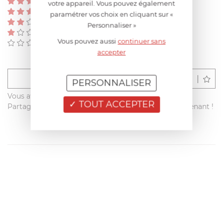
(0)
votre appareil. Vous pouvez également
(0)
paramétrer vos choix en cliquant sur «
(0)
Personnaliser »
(0)
Vous pouvez aussi
continuer sans
(0)
accepter
Déposer un avis
PERSONNALISER
Vous avez acheté ce produit sur francisbatt.com ?
TOUT ACCEPTER
Partagez votre avis avec les autres clients dès maintenant !