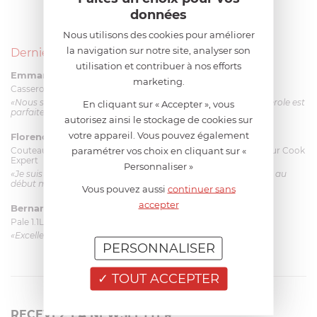
données
Nous utilisons des cookies pour améliorer
la navigation sur notre site, analyser son
Derniers avis produits
utilisation et contribuer à nos efforts
Emmanuel 56 ans
le 23/06/2026 à 12:04
marketing.
Casserole mini 9 cm Castelpro 5 ply poignée fixe
«Nous sommes dans un produit de haute qualité. Cette casserole est
En cliquant sur « Accepter », vous
parfaite pour l'élaboration des sauces et vient complé...»
autorisez ainsi le stockage de cookies sur
votre appareil. Vous pouvez également
Florence 63 ans
le 23/06/2026 à 11:17
paramétrer vos choix en cliquant sur «
Couteau complet avec lame, joint & écrou pour le robot cuiseur Cook
Expert
Personnaliser »
«Je suis satisfaite du couteau Magimix. L'écrou est un peu dur au
début mais ça le fait. La livraison a été très rapide. ...»
Vous pouvez aussi
continuer sans
accepter
Bernard
le 23/06/2026 à 09:43
Pale 1.1L pour Glacier Magimix 11031/121/123/124
«Excellent: produit et livraison»
PERSONNALISER
TOUT ACCEPTER
RECEVEZ LA NEWSLETTER