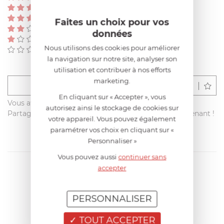
(0)
(0)
Faites un choix pour vos
(0)
données
(0)
Nous utilisons des cookies pour améliorer
(0)
la navigation sur notre site, analyser son
utilisation et contribuer à nos efforts
marketing.
Déposer un avis
En cliquant sur « Accepter », vous
Vous avez acheté ce produit sur francisbatt.com ?
autorisez ainsi le stockage de cookies sur
Partagez votre avis avec les autres clients dès maintenant !
votre appareil. Vous pouvez également
paramétrer vos choix en cliquant sur «
Personnaliser »
Vous pouvez aussi
continuer sans
accepter
PERSONNALISER
TOUT ACCEPTER