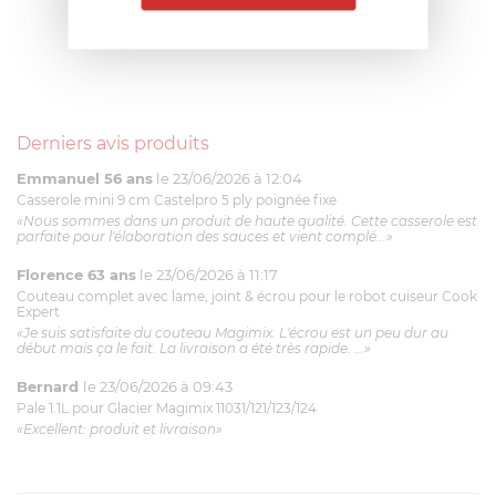
Derniers avis produits
Emmanuel 56 ans
le 23/06/2026 à 12:04
Casserole mini 9 cm Castelpro 5 ply poignée fixe
«Nous sommes dans un produit de haute qualité. Cette casserole est
parfaite pour l'élaboration des sauces et vient complé...»
Florence 63 ans
le 23/06/2026 à 11:17
Couteau complet avec lame, joint & écrou pour le robot cuiseur Cook
Expert
«Je suis satisfaite du couteau Magimix. L'écrou est un peu dur au
début mais ça le fait. La livraison a été très rapide. ...»
Bernard
le 23/06/2026 à 09:43
Pale 1.1L pour Glacier Magimix 11031/121/123/124
«Excellent: produit et livraison»