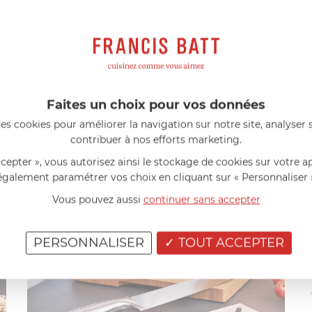
becue dans votre jardin.
rice professionnelle et passionnée, toujours à l’écoute du client
al, RÖSLE est admiré depuis plus de 125 ans et met à votre dispo
Faites un choix pour vos données
es cookies pour améliorer la navigation sur notre site, analyser s
contribuer à nos efforts marketing.
ccepter », vous autorisez ainsi le stockage de cookies sur votre a
également paramétrer vos choix en cliquant sur « Personnaliser 
Vous pouvez aussi
continuer sans accepter
PERSONNALISER
TOUT ACCEPTER