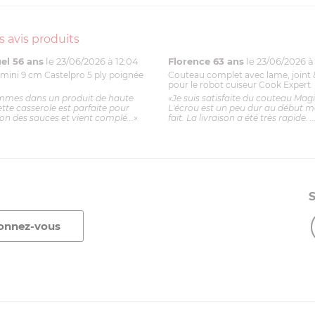
s avis produits
l 56 ans
le 23/06/2026 à 12:04
Florence 63 ans
le 23/06/2026 à 
mini 9 cm Castelpro 5 ply poignée
Couteau complet avec lame, joint 
pour le robot cuiseur Cook Expert
mmes dans un produit de haute
«Je suis satisfaite du couteau Mag
ette casserole est parfaite pour
L'écrou est un peu dur au début ma
ion des sauces et vient complé...»
fait. La livraison a été très rapide. ..