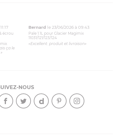
11:17
Bernard
le 23/06/2026 à 09:43
& écrou
Pale 1.1L pour Glacier Magimix
11031/121/123/124
imix.
«Excellent: produit et livraison»
is ça le
.»
SUIVEZ-NOUS