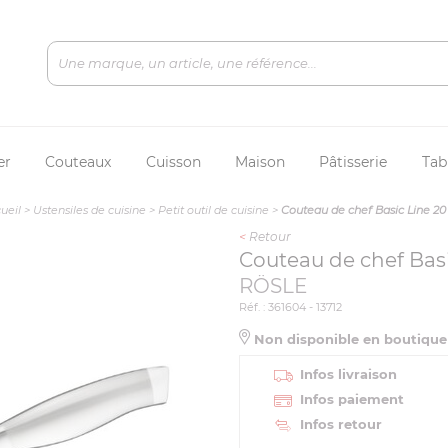
er
Couteaux
Cuisson
Maison
Pâtisserie
Tab
ueil
>
Ustensiles de cuisine
>
Petit outil de cuisine
>
Couteau de chef Basic Line 2
<
Retour
Couteau de chef Bas
RÖSLE
Réf. : 361604 - 13712
Non disponible en boutiqu
Infos livraison
Infos paiement
Infos retour