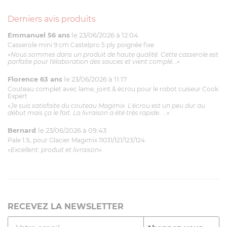
Derniers avis produits
Emmanuel 56 ans
le 23/06/2026 à 12:04
Casserole mini 9 cm Castelpro 5 ply poignée fixe
«Nous sommes dans un produit de haute qualité. Cette casserole est
parfaite pour l'élaboration des sauces et vient complé...»
Florence 63 ans
le 23/06/2026 à 11:17
Couteau complet avec lame, joint & écrou pour le robot cuiseur Cook
Expert
«Je suis satisfaite du couteau Magimix. L'écrou est un peu dur au
début mais ça le fait. La livraison a été très rapide. ...»
Bernard
le 23/06/2026 à 09:43
Pale 1.1L pour Glacier Magimix 11031/121/123/124
«Excellent: produit et livraison»
RECEVEZ LA NEWSLETTER