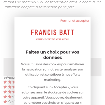
défauts de matériaux ou de fabrication dans le cadre d’une
utilisation adaptée à sa fonction principale.
Fermer et accepter
AIDE AU CHOIX
AVIS CLIENT
Faites un choix pour vos
données
NOTE MOYENNE
Nous utilisons des cookies pour améliorer
Pas encore de note
la navigation sur notre site, analyser son
utilisation et contribuer à nos efforts
RÉSUMÉ
marketing.
(0)
En cliquant sur « Accepter », vous
(0)
(0)
autorisez ainsi le stockage de cookies sur
(0)
votre appareil. Vous pouvez également
(0)
paramétrer vos choix en cliquant sur «