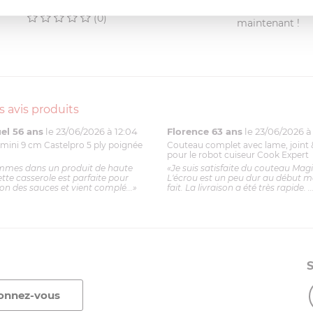
(0)
Partagez votre a
(0)
maintenant !
s avis produits
l 56 ans
le 23/06/2026 à 12:04
Florence 63 ans
le 23/06/2026 à 
mini 9 cm Castelpro 5 ply poignée
Couteau complet avec lame, joint 
pour le robot cuiseur Cook Expert
mmes dans un produit de haute
«Je suis satisfaite du couteau Mag
ette casserole est parfaite pour
L'écrou est un peu dur au début ma
ion des sauces et vient complé...»
fait. La livraison a été très rapide. ..