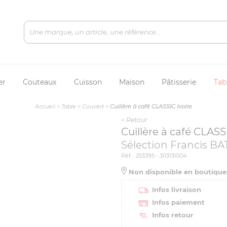
er
Couteaux
Cuisson
Maison
Pâtisserie
Tab
Accueil
>
Table
>
Couvert
>
Cuillère à café CLASSIC Ivoire
<
Retour
Cuillère à café CLASS
Sélection Francis BA
Réf. : 253395 - 30313I004
Non disponible en boutiqu
Infos livraison
Infos paiement
Infos retour