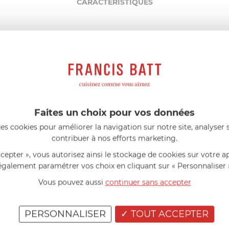
CARACTÉRISTIQUES
France métropolitaine
50
g
52,50
g
Faites un choix pour vos données
AIDE AU CHOIX
es cookies pour améliorer la navigation sur notre site, analyser s
contribuer à nos efforts marketing.
ccepter », vous autorisez ainsi le stockage de cookies sur votre a
AVIS CLIENT
également paramétrer vos choix en cliquant sur « Personnaliser 
RÉSUMÉ
Vous pouvez aussi
continuer sans accepter
(0)
(0)
(0)
PERSONNALISER
TOUT ACCEPTER
(0)
Vous avez achet