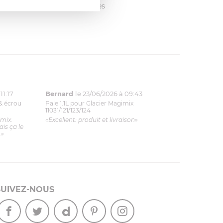
vis avec les autres clients dès
11:17
Bernard
le 23/06/2026 à 09:43
& écrou
Pale 1.1L pour Glacier Magimix
11031/121/123/124
imix.
«Excellent: produit et livraison»
is ça le
.»
SUIVEZ-NOUS