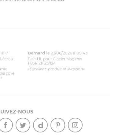
11:17
Bernard
le 23/06/2026 à 09:43
& écrou
Pale 1.1L pour Glacier Magimix
11031/121/123/124
imix.
«Excellent: produit et livraison»
is ça le
.»
SUIVEZ-NOUS