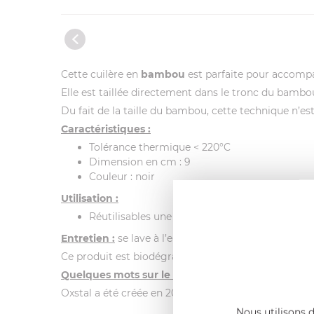
Cette cuilère en
bambou
est parfaite pour accompag
Elle est taillée directement dans le tronc du bambo
Du fait de la taille du bambou, cette technique n’est 
Caractéristiques :
Tolérance thermique < 220°C
Dimension en cm : 9
Couleur : noir
Utilisation :
Réutilisables une cinquantaine de fois
Entretien :
se lave à l’eau chaude avec du liquide vai
Ce produit est biodégradable.
Quelques mots sur le fournisseur :
Oxstal a été créée en 2004 par Reginald Uzzan et M
Nous utilisons d