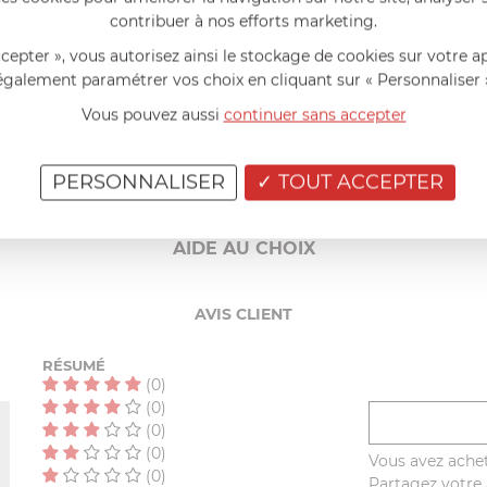
os.
contribuer à nos efforts marketing.
r répondre au plus près aux besoins de ses clients.
ccepter », vous autorisez ainsi le stockage de cookies sur votre a
nnels de la restauration : traiteurs, organisateurs de réception
également paramétrer vos choix en cliquant sur « Personnaliser 
Vous pouvez aussi
continuer sans accepter
 société Oxstal a fait le choix de ne proposer que de la vaisselle
 verrine en verre, accessoires buffet naturels et plus récemment
PERSONNALISER
TOUT ACCEPTER
AIDE AU CHOIX
AVIS CLIENT
RÉSUMÉ
(0)
(0)
(0)
(0)
Vous avez achet
(0)
Partagez votre a