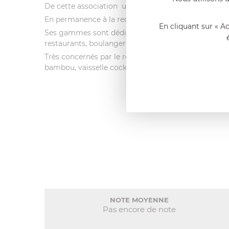
De cette association une entreprise novatrice a écl
En permanence à la recherche de nouvelles idées pou
En cliquant sur « A
Ses gammes sont dédiées spécifiquement aux professio
restaurants, boulangeries, pâtisseries...
Très concernés par le respect de l’environnement, la
bambou, vaisselle cocktail en porcelaine ou en grès,
NOTE MOYENNE
Pas encore de note