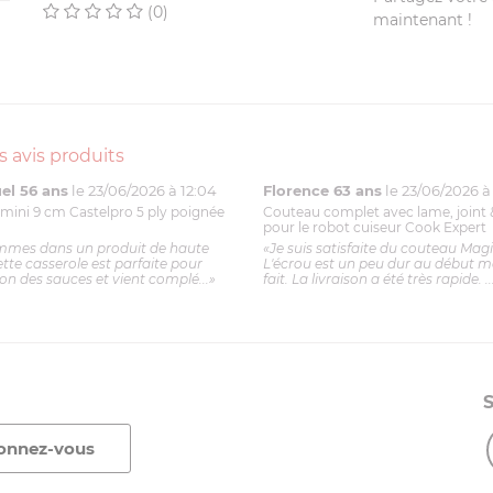
(0)
maintenant !
s avis produits
l 56 ans
le 23/06/2026 à 12:04
Florence 63 ans
le 23/06/2026 à 
mini 9 cm Castelpro 5 ply poignée
Couteau complet avec lame, joint 
pour le robot cuiseur Cook Expert
mmes dans un produit de haute
«Je suis satisfaite du couteau Mag
ette casserole est parfaite pour
L'écrou est un peu dur au début ma
ion des sauces et vient complé...»
fait. La livraison a été très rapide. ..