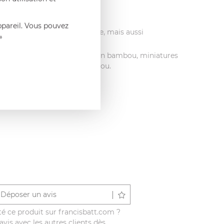
ppareil. Vous pouvez
, hôtels, loueurs de vaisselle, mais aussi
»
 en matières naturelles : pics en bambou, miniatures
 la vaisselle en fibre de bambou.
Déposer un avis
é ce produit sur francisbatt.com ?
vis avec les autres clients dès