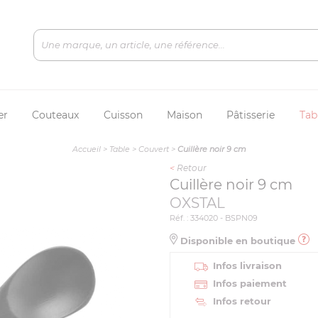
er
Couteaux
Cuisson
Maison
Pâtisserie
Tab
Accueil
>
Table
>
Couvert
>
Cuillère noir 9 cm
<
Retour
Cuillère noir 9 cm
OXSTAL
Réf. : 334020 - BSPN09
Disponible en boutique
Infos livraison
Infos paiement
Infos retour