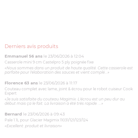
Derniers avis produits
Emmanuel 56 ans
le 23/06/2026 à 12:04
Casserole mini 9 cm Castelpro 5 ply poignée fixe
«Nous sommes dans un produit de haute qualité. Cette casserole est
parfaite pour l'élaboration des sauces et vient complé...»
Florence 63 ans
le 23/06/2026 à 11:17
Couteau complet avec lame, joint & écrou pour le robot cuiseur Cook
Expert
«Je suis satisfaite du couteau Magimix. L'écrou est un peu dur au
début mais ça le fait. La livraison a été très rapide. ...»
Bernard
le 23/06/2026 à 09:43
Pale 1.1L pour Glacier Magimix 11031/121/123/124
«Excellent: produit et livraison»