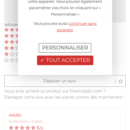
votre appareil. Vous pouvez également
NOTE MOYENNE
paramétrer vos choix en cliquant sur «
5
/
5
(2 avis)
Personnaliser »
Vous pouvez aussi
continuer sans
RÉSUMÉ
(2)
accepter
(0)
(0)
PERSONNALISER
(0)
(0)
TOUT ACCEPTER
(0)
Déposer un avis
Vous avez acheté ce produit sur francisbatt.com ?
Partagez votre avis avec les autres clients dès maintenant !
MARC
le 11/04/2022 à 14:28:22
5
/
5