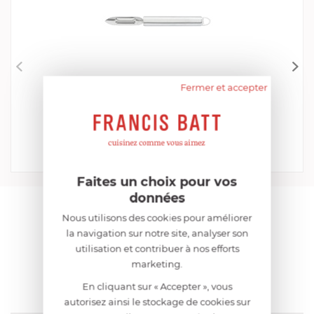
Fermer et accepter
CRISTEL
Éplucheur Economique
EN STOCK - ENVOI SOUS 24/48H
11,00 €
Acheter
Comparer
Faites un choix pour vos
données
AIDE AU CHOIX
Nous utilisons des cookies pour améliorer
la navigation sur notre site, analyser son
utilisation et contribuer à nos efforts
AVIS CLIENT
marketing.
En cliquant sur « Accepter », vous
autorisez ainsi le stockage de cookies sur