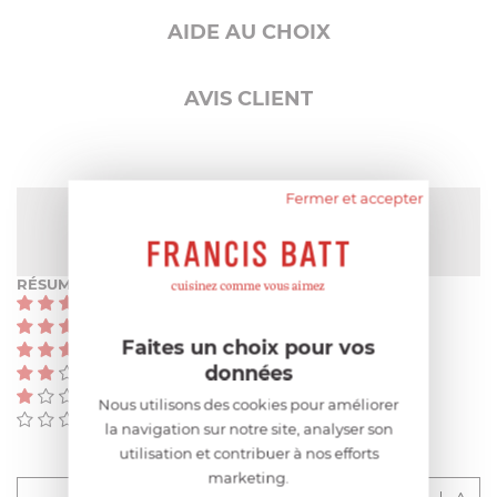
AIDE AU CHOIX
AVIS CLIENT
Fermer et accepter
NOTE MOYENNE
5
/
5
(2 avis)
RÉSUMÉ
(2)
(0)
Faites un choix pour vos
(0)
données
(0)
(0)
Nous utilisons des cookies pour améliorer
(0)
la navigation sur notre site, analyser son
utilisation et contribuer à nos efforts
marketing.