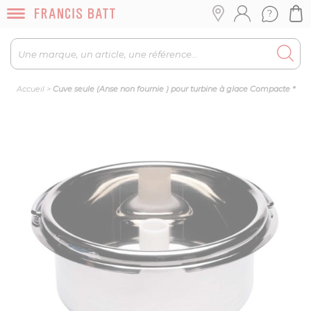
Accueil
>
Cuve seule (Anse non fournie ) pour turbine à glace Compacte *