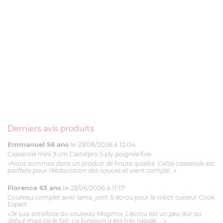
Derniers avis produits
Emmanuel 56 ans
le 23/06/2026 à 12:04
Casserole mini 9 cm Castelpro 5 ply poignée fixe
«Nous sommes dans un produit de haute qualité. Cette casserole est
parfaite pour l'élaboration des sauces et vient complé...»
Florence 63 ans
le 23/06/2026 à 11:17
Couteau complet avec lame, joint & écrou pour le robot cuiseur Cook
Expert
«Je suis satisfaite du couteau Magimix. L'écrou est un peu dur au
début mais ça le fait. La livraison a été très rapide. ...»