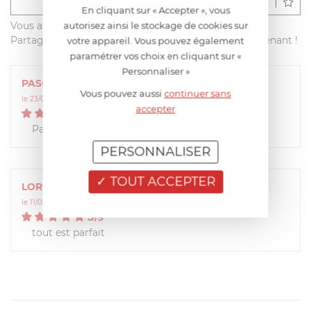
Déposer un avis
En cliquant sur « Accepter », vous
Vous avez acheté ce produit sur francisbatt.com ?
autorisez ainsi le stockage de cookies sur
Partagez votre avis avec les autres clients dès maintenant !
votre appareil. Vous pouvez également
paramétrer vos choix en cliquant sur «
Personnaliser »
PASCAL
Vous pouvez aussi
continuer sans
le 23/07/2025 à 11:10:26
accepter
5
/
5
Parfait
PERSONNALISER
TOUT ACCEPTER
LORETTE
le 11/06/2015 à 13:58:23
5
/
5
tout est parfait