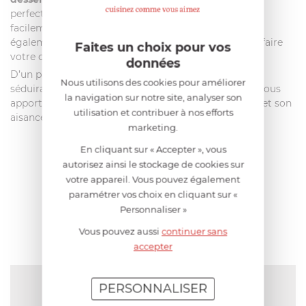
perfection élégance et discrétion. Elle s’accordera
facilement avec tous les styles d’intérieur et pourra
également servir de petit meuble d’appoint pour parfaire
Faites un choix pour vos
votre décoration.
données
D’un premier abord,
la desserte mobile Platex
vous
Nous utilisons des cookies pour améliorer
séduira par son style et son élégance. À l’usage, elle vous
la navigation sur notre site, analyser son
apportera satisfaction au quotidien par sa simplicité et son
utilisation et contribuer à nos efforts
aisance.
marketing.
En cliquant sur « Accepter », vous
autorisez ainsi le stockage de cookies sur
AIDE AU CHOIX
votre appareil. Vous pouvez également
paramétrer vos choix en cliquant sur «
AVIS CLIENT
Personnaliser »
Vous pouvez aussi
continuer sans
accepter
NOTE MOYENNE
PERSONNALISER
Pas encore de note