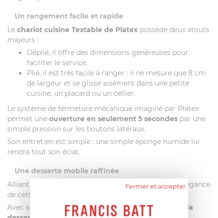
Un rangement facile et rapide
Le
chariot cuisine Textable de Platex
possède deux atouts
majeurs :
Déplié, il offre des dimensions généreuses pour
faciliter le service.
Plié, il est très facile à ranger : il ne mesure que 8 cm
de largeur et se glisse aisément dans une petite
cuisine, un placard ou un cellier.
Le système de fermeture mécanique imaginé par Platex
permet une
ouverture en seulement 5 secondes
par une
simple pression sur les boutons latéraux.
Son entretien est simple : une simple éponge humide lui
rendra tout son éclat.
Une desserte mobile raffinée
Alliant des matériaux nobles et un design soigné, l’élégance
Fermer et accepter
de cette
desserte
vous enchantera.
Avec ses
montants chromés
et ses plateaux wengé,
la
desserte à roulettes Textable de Platex
allie à la