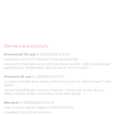
Derniers avis produits
Emmanuel 56 ans
le 23/06/2026 à 12:04
Casserole mini 9 cm Castelpro 5 ply poignée fixe
«Nous sommes dans un produit de haute qualité. Cette casserole est
parfaite pour l'élaboration des sauces et vient complé...»
Florence 63 ans
le 23/06/2026 à 11:17
Couteau complet avec lame, joint & écrou pour le robot cuiseur Cook
Expert
«Je suis satisfaite du couteau Magimix. L'écrou est un peu dur au
début mais ça le fait. La livraison a été très rapide. ...»
Bernard
le 23/06/2026 à 09:43
Pale 1.1L pour Glacier Magimix 11031/121/123/124
«Excellent: produit et livraison»