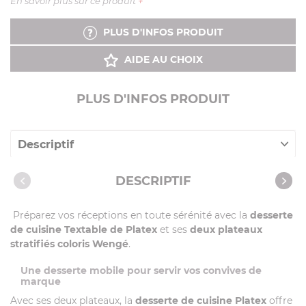
En savoir plus sur ce produit
+
PLUS D'INFOS PRODUIT
AIDE AU CHOIX
PLUS D'INFOS PRODUIT
Descriptif
Caractéristiques
DESCRIPTIF
Notices
Préparez vos réceptions en toute sérénité avec la
desserte
Vidéos
de cuisine Textable de Platex
et ses
deux plateaux
stratifiés coloris Wengé
.
Une desserte mobile pour servir vos convives de
marque
Avec ses deux plateaux, la
desserte de cuisine Platex
offre