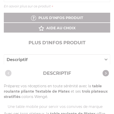
En savoir plus sur ce produit
+
PLUS D'INFOS PRODUIT
AIDE AU CHOIX
PLUS D'INFOS PRODUIT
Descriptif
Caractéristiques
DESCRIPTIF
Notices
Préparez vos réceptions en toute sérénité avec la
table
Vidéos
roulante pliante Textable de Platex
et ses
trois plateaux
stratifiés
coloris Wengé.
Une table mobile pour servir vos convives de marque
Avec ses trois plateaux, la
table roulante de Platex
offre