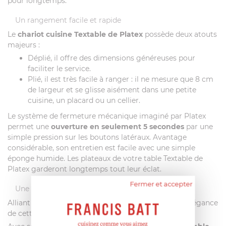
pour longtemps.
Un rangement facile et rapide
Le
chariot cuisine Textable de Platex
possède deux atouts
majeurs :
Déplié, il offre des dimensions généreuses pour
faciliter le service.
Plié, il est très facile à ranger : il ne mesure que 8 cm
de largeur et se glisse aisément dans une petite
cuisine, un placard ou un cellier.
Le système de fermeture mécanique imaginé par Platex
permet une
ouverture en seulement 5 secondes
par une
simple pression sur les boutons latéraux. Avantage
considérable, son entretien est facile avec une simple
éponge humide. Les plateaux de votre table Textable de
Platex garderont longtemps tout leur éclat.
Fermer et accepter
Une table mobile raffinée
Alliant des matériaux nobles et un design soigné, l’élégance
de cette
table pliante
vous enchantera.