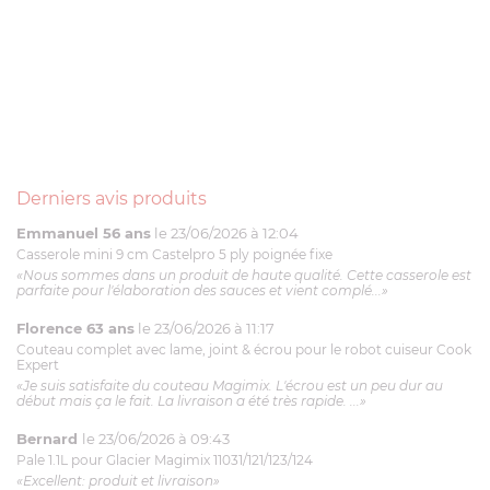
Derniers avis produits
Emmanuel 56 ans
le 23/06/2026 à 12:04
Casserole mini 9 cm Castelpro 5 ply poignée fixe
«Nous sommes dans un produit de haute qualité. Cette casserole est
parfaite pour l'élaboration des sauces et vient complé...»
Florence 63 ans
le 23/06/2026 à 11:17
Couteau complet avec lame, joint & écrou pour le robot cuiseur Cook
Expert
«Je suis satisfaite du couteau Magimix. L'écrou est un peu dur au
début mais ça le fait. La livraison a été très rapide. ...»
Bernard
le 23/06/2026 à 09:43
Pale 1.1L pour Glacier Magimix 11031/121/123/124
«Excellent: produit et livraison»