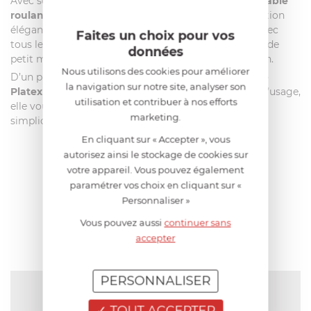
Avec ses
montants dorés
et ses plateaux wengé, la
table
roulante pliante Textable de Platex
allie à la perfection
élégance et discrétion. Elle s’accordera facilement avec
Faites un choix pour vos
tous les styles d’intérieur et pourra également servir de
données
petit meuble d’appoint pour parfaire votre décoration.
Nous utilisons des cookies pour améliorer
D’un premier abord, la
table à roulettes Textable de
la navigation sur notre site, analyser son
Platex
vous séduira par son style et son élégance. À l’usage,
utilisation et contribuer à nos efforts
elle vous apportera satisfaction au quotidien par sa
marketing.
simplicité et son aisance.
En cliquant sur « Accepter », vous
autorisez ainsi le stockage de cookies sur
votre appareil. Vous pouvez également
AIDE AU CHOIX
paramétrer vos choix en cliquant sur «
Personnaliser »
AVIS CLIENT
Vous pouvez aussi
continuer sans
accepter
PERSONNALISER
NOTE MOYENNE
Pas encore de note
TOUT ACCEPTER