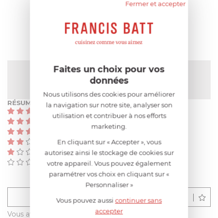
Fermer et accepter
AVIS CLIENT
Faites un choix pour vos
NOTE MOYENNE
données
Pas encore de note
Nous utilisons des cookies pour améliorer
RÉSUMÉ
la navigation sur notre site, analyser son
(0)
utilisation et contribuer à nos efforts
(0)
marketing.
(0)
En cliquant sur « Accepter », vous
(0)
(0)
autorisez ainsi le stockage de cookies sur
(0)
votre appareil. Vous pouvez également
paramétrer vos choix en cliquant sur «
Personnaliser »
Déposer un avis
Vous pouvez aussi
continuer sans
accepter
Vous avez acheté ce produit sur francisbatt.com ?