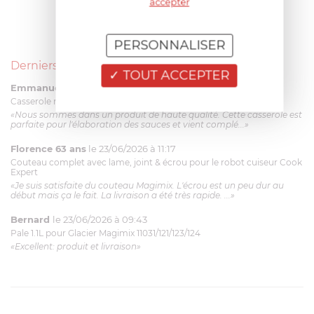
accepter
PERSONNALISER
Derniers avis produits
TOUT ACCEPTER
Emmanuel 56 ans
le 23/06/2026 à 12:04
Casserole mini 9 cm Castelpro 5 ply poignée fixe
«Nous sommes dans un produit de haute qualité. Cette casserole est
parfaite pour l'élaboration des sauces et vient complé...»
Florence 63 ans
le 23/06/2026 à 11:17
Couteau complet avec lame, joint & écrou pour le robot cuiseur Cook
Expert
«Je suis satisfaite du couteau Magimix. L'écrou est un peu dur au
début mais ça le fait. La livraison a été très rapide. ...»
Bernard
le 23/06/2026 à 09:43
Pale 1.1L pour Glacier Magimix 11031/121/123/124
«Excellent: produit et livraison»