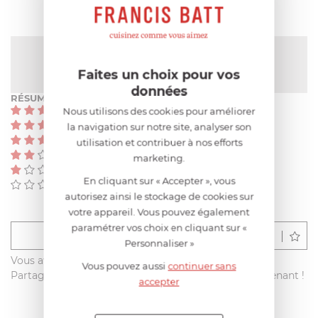
NOTE MOYENNE
Pas encore de note
Faites un choix pour vos
données
RÉSUMÉ
(0)
Nous utilisons des cookies pour améliorer
(0)
la navigation sur notre site, analyser son
(0)
utilisation et contribuer à nos efforts
(0)
marketing.
(0)
En cliquant sur « Accepter », vous
(0)
autorisez ainsi le stockage de cookies sur
votre appareil. Vous pouvez également
paramétrer vos choix en cliquant sur «
Déposer un avis
Personnaliser »
Vous avez acheté ce produit sur francisbatt.com ?
Vous pouvez aussi
continuer sans
Partagez votre avis avec les autres clients dès maintenant !
accepter