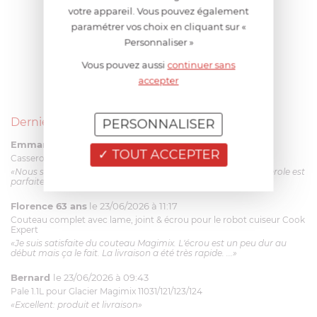
votre appareil. Vous pouvez également
paramétrer vos choix en cliquant sur «
Personnaliser »
Vous pouvez aussi
continuer sans
accepter
Derniers avis produits
PERSONNALISER
Emmanuel 56 ans
le 23/06/2026 à 12:04
TOUT ACCEPTER
Casserole mini 9 cm Castelpro 5 ply poignée fixe
«Nous sommes dans un produit de haute qualité. Cette casserole est
parfaite pour l'élaboration des sauces et vient complé...»
Florence 63 ans
le 23/06/2026 à 11:17
Couteau complet avec lame, joint & écrou pour le robot cuiseur Cook
Expert
«Je suis satisfaite du couteau Magimix. L'écrou est un peu dur au
début mais ça le fait. La livraison a été très rapide. ...»
Bernard
le 23/06/2026 à 09:43
Pale 1.1L pour Glacier Magimix 11031/121/123/124
«Excellent: produit et livraison»