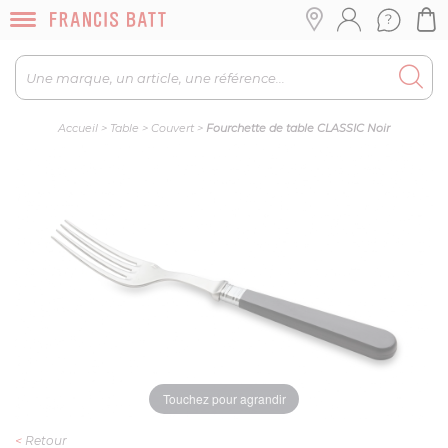
Accueil
>
Table
>
Couvert
>
Fourchette de table CLASSIC Noir
Touchez pour agrandir
<
Retour