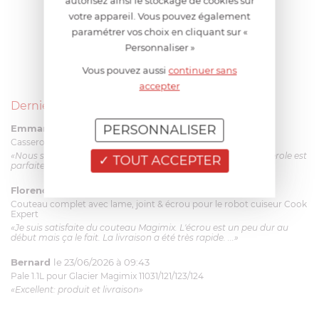
autorisez ainsi le stockage de cookies sur
votre appareil. Vous pouvez également
paramétrer vos choix en cliquant sur «
Personnaliser »
Vous pouvez aussi
continuer sans
accepter
Derniers avis produits
PERSONNALISER
Emmanuel 56 ans
le 23/06/2026 à 12:04
Casserole mini 9 cm Castelpro 5 ply poignée fixe
«Nous sommes dans un produit de haute qualité. Cette casserole est
TOUT ACCEPTER
parfaite pour l'élaboration des sauces et vient complé...»
Florence 63 ans
le 23/06/2026 à 11:17
Couteau complet avec lame, joint & écrou pour le robot cuiseur Cook
Expert
«Je suis satisfaite du couteau Magimix. L'écrou est un peu dur au
début mais ça le fait. La livraison a été très rapide. ...»
Bernard
le 23/06/2026 à 09:43
Pale 1.1L pour Glacier Magimix 11031/121/123/124
«Excellent: produit et livraison»