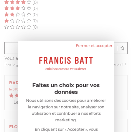
(0)
(0)
(0)
(0)
(0)
Fermer et accepter
Déposer un avis
Vous avez acheté ce produit sur francisbatt.com ?
Partagez votre avis avec les autres clients dès maintenant !
BARBARA
Faites un choix pour vos
le 01/07/2021 à 09:53:59
données
5
/
5
Nous utilisons des cookies pour améliorer
Les recettes donnent tres envie. Merci.
la navigation sur notre site, analyser son
utilisation et contribuer à nos efforts
marketing.
FLORENCE
En cliquant sur « Accepter », vous