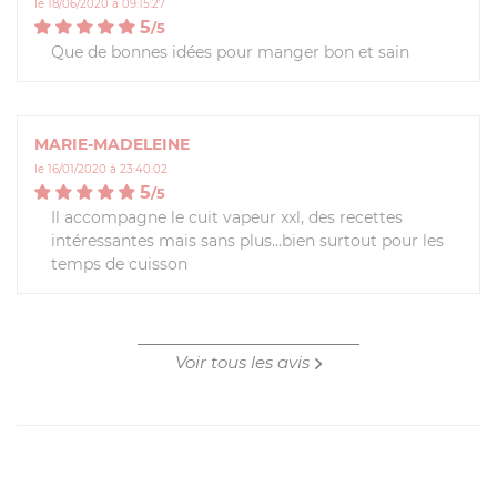
le 18/06/2020 à 09:15:27
5
/
5
Que de bonnes idées pour manger bon et sain
MARIE-MADELEINE
le 16/01/2020 à 23:40:02
5
/
5
Il accompagne le cuit vapeur xxl, des recettes
intéressantes mais sans plus...bien surtout pour les
temps de cuisson
Voir tous les avis