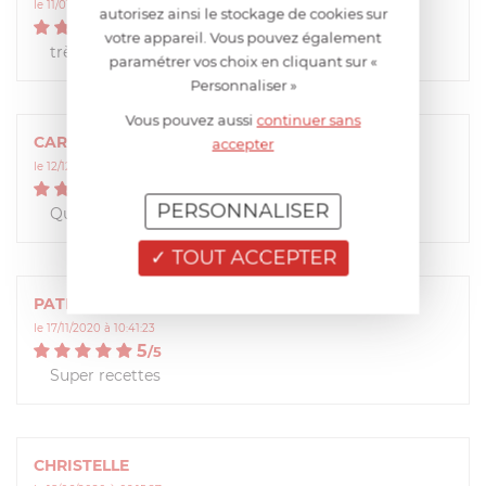
le 11/01/2021 à 12:13:49
autorisez ainsi le stockage de cookies sur
5
/
5
votre appareil. Vous pouvez également
très utile
paramétrer vos choix en cliquant sur «
Personnaliser »
Vous pouvez aussi
continuer sans
CAROLINE
accepter
le 12/12/2020 à 12:26:12
5
/
5
PERSONNALISER
Que de bonnes recettes healthy miam je kiffe !
TOUT ACCEPTER
PATRICE
le 17/11/2020 à 10:41:23
5
/
5
Super recettes
CHRISTELLE