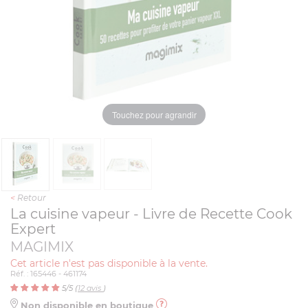
Touchez pour agrandir
<
Retour
La cuisine vapeur - Livre de Recette Cook
Expert
MAGIMIX
Cet article n'est pas disponible à la vente.
Réf. : 165446 - 461174
5
/5 (
12
avis
)
Non disponible en boutique