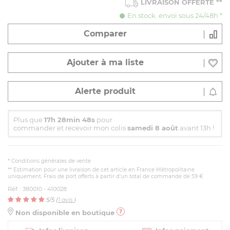
LIVRAISON OFFERTE
**
En stock. envoi sous 24/48h *
Comparer
Ajouter à ma liste
Alerte produit
Plus que
17h 28min 47s
pour
commander et recevoir mon colis
samedi 8 août
avant 13h !
*
Conditions générales de vente
** Estimation pour une livraison de cet article en France Métropolitaine
uniquement. Frais de port offerts à partir d'un total de commande de 59 €
Réf. : 380010 - 410028
5
/5 (
1
avis
)
Non disponible en boutique