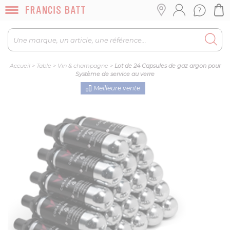
Accueil
>
Table
>
Vin & champagne
>
Lot de 24 Capsules de gaz argon pour
Système de service au verre
Meilleure vente