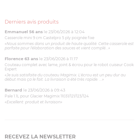
Derniers avis produits
Emmanuel 56 ans
le 23/06/2026 à 12:04
Casserole mini 9 cm Castelpro 5 ply poignée fixe
«Nous sommes dans un produit de haute qualité. Cette casserole est
parfaite pour l'élaboration des sauces et vient complé...»
Florence 63 ans
le 23/06/2026 à 11:17
Couteau complet avec lame, joint & écrou pour le robot cuiseur Cook
Expert
«Je suis satisfaite du couteau Magimix. L'écrou est un peu dur au
début mais ça le fait. La livraison a été très rapide. ...»
Bernard
le 23/06/2026 à 09:43
Pale 1.1L pour Glacier Magimix 11031/121/123/124
«Excellent: produit et livraison»
RECEVEZ LA NEWSLETTER