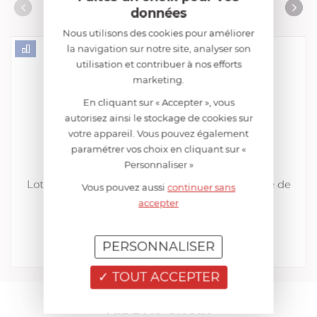
Collection "Accessoires pour Coravin"
AUTRES RÉFÉRENCES
données
Collection "Les capsules de gaz"
Nous utilisons des cookies pour améliorer
la navigation sur notre site, analyser son
utilisation et contribuer à nos efforts
marketing.
En cliquant sur « Accepter », vous
autorisez ainsi le stockage de cookies sur
votre appareil. Vous pouvez également
paramétrer vos choix en cliquant sur «
Personnaliser »
CORAVIN
Lot de 24 Capsules de gaz argon pour Système de
Vous pouvez aussi
continuer sans
service au verre
accepter
EN STOCK - ENVOI SOUS 24/48H
199,99 €
PERSONNALISER
Acheter
Comparer
TOUT ACCEPTER
AIDE AU CHOIX