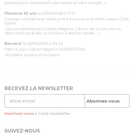
parfaite pour l'élaboration des sauces et vient complé...»
Florence 63 ans
le 23/06/2026 à 11:17
Couteau complet avec lame, joint & écrou pour le robot cuiseur Cook
Expert
«Je suis satisfaite du couteau Magimix. L'écrou est un peu dur au
début mais ça le fait. La livraison a été très rapide. ...»
Bernard
le 23/06/2026 à 09:43
Pale 1.1L pour Glacier Magimix 11031/121/123/124
«Excellent: produit et livraison»
RECEVEZ LA NEWSLETTER
Inscrivez-vous
à notre newsletter
SUIVEZ-NOUS