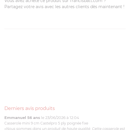
Vous avez acheté ce produit sur francisbatt.com ?
Partagez votre avis avec les autres clients dès maintenant !
Derniers avis produits
Emmanuel 56 ans
le 23/06/2026 à 12:04
Casserole mini 9 cm Castelpro 5 ply poignée fixe
«Nous sommes dans un produit de haute qualité. Cette casserole est