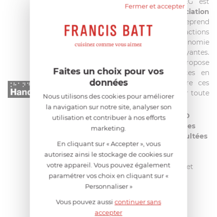
Depuis quelques années, SMEG est
Fermer et accepter
partenaire de l'
association
HandiCaPZéro
qui entreprend
depuisplus de 3 décennies des actions
dans le but d'améliorer l'autonomie
des personnes malvoyantes.
Aujourd'hui avec Smeg, elle propose
Faites un choix pour vos
notamment l'édition de notices en
données
braille. Le but étant de rendre ces
produits faciles d'utilisation pour toute
Nous utilisons des cookies pour améliorer
personne déficiente visuelle.
la navigation sur notre site, analyser son
Ces notices, en braille ou sur CD
utilisation et contribuer à nos efforts
audio peuvent être commandées
marketing.
gratuitement
ou bien être
consultées
En cliquant sur « Accepter », vous
directement sur le portail
autorisez ainsi le stockage de cookies sur
internet
handicapzero.org
, site
votre appareil. Vous pouvez également
totalement adapté aux aveugles et
paramétrer vos choix en cliquant sur «
malvoyants.
Personnaliser »
Vous pouvez aussi
continuer sans
accepter
AIDE AU CHOIX