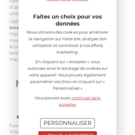
complexe – une simplicité
d’usage dès la première
utilisation.
Faites un choix pour vos
Opter pour le
Soda Maker
données
Smeg
, c’est choisir
Nous utilisons des cookies pour améliorer
l’harmonie entre
la navigation sur notre site, analyser son
modernité et conscience
utilisation et contribuer à nos efforts
écologique, pour des
marketing.
boissons pétillantes
maison sans compromis.
En cliquant sur « Accepter », vous
autorisez ainsi le stockage de cookies sur
LA
votre appareil. Vous pouvez également
MARQUE
paramétrer vos choix en cliquant sur «
Personnaliser »
SMEG
Vous pouvez aussi
continuer sans
accepter
PERSONNALISER
Fondée en 1948 par
Vittorio Bertazzoni,