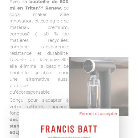
Avec sa
bouteille de 800
ml en Tritan™ Renew
, ce
soda maker allie
innovation et écologie : ce
matériau premium,
composé à 50 % de
matières recyclées,
combine transparence,
résistance et durabilité.
Lavable au lave-vaisselle,
elle élimine le besoin de
bouteilles jetables, pour
une alternative aussi
pratique
qu’écoresponsable.
Conçu pour s’adapter à
votre rythme, l’appareil
fonctionne avec
la plupart
Fermer et accepter
des cartouches de CO₂
standard (400-425g /
60L)
, sans installation