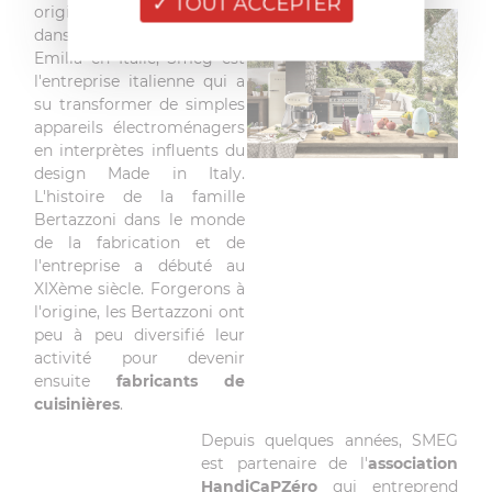
TOUT ACCEPTER
originaire de Guastalla,
dans la province de Reggio
Emilia en Italie, Smeg est
l'entreprise italienne qui a
su transformer de simples
appareils électroménagers
en interprètes influents du
design Made in Italy.
L'histoire de la famille
Bertazzoni dans le monde
de la fabrication et de
l'entreprise a débuté au
XIXème siècle. Forgerons à
l'origine, les Bertazzoni ont
peu à peu diversifié leur
activité pour devenir
ensuite
fabricants de
cuisinières
.
Depuis quelques années, SMEG
est partenaire de l'
association
HandiCaPZéro
qui entreprend