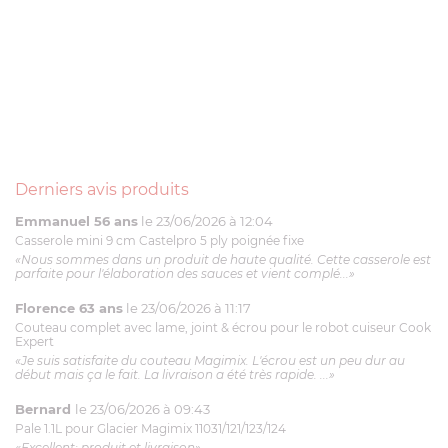
Derniers avis produits
Emmanuel 56 ans
le 23/06/2026 à 12:04
Casserole mini 9 cm Castelpro 5 ply poignée fixe
«Nous sommes dans un produit de haute qualité. Cette casserole est
parfaite pour l'élaboration des sauces et vient complé...»
Florence 63 ans
le 23/06/2026 à 11:17
Couteau complet avec lame, joint & écrou pour le robot cuiseur Cook
Expert
«Je suis satisfaite du couteau Magimix. L'écrou est un peu dur au
début mais ça le fait. La livraison a été très rapide. ...»
Bernard
le 23/06/2026 à 09:43
Pale 1.1L pour Glacier Magimix 11031/121/123/124
«Excellent: produit et livraison»