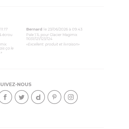
11:17
Bernard
le 23/06/2026 à 09:43
& écrou
Pale 1.1L pour Glacier Magimix
11031/121/123/124
imix.
«Excellent: produit et livraison»
is ça le
.»
SUIVEZ-NOUS