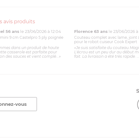
s avis produits
l 56 ans
le 23/06/2026 à 12:04
Florence 63 ans
le 23/06/2026 à 
mini 9 cm Castelpro 5 ply poignée
Couteau complet avec lame, joint 
pour le robot cuiseur Cook Expert
mmes dans un produit de haute
«Je suis satisfaite du couteau Mag
ette casserole est parfaite pour
L'écrou est un peu dur au début ma
ion des sauces et vient complé...»
fait. La livraison a été très rapide. ..