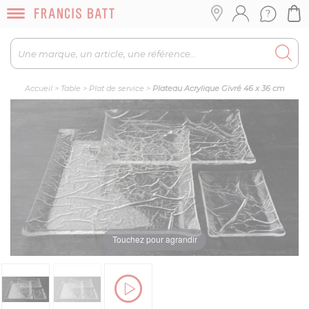
Accueil
>
Table
>
Plat de service
>
Plateau Acrylique Givré 46 x 36 cm
Touchez pour agrandir