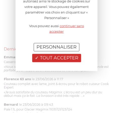
autorisez ainsi le stockage de cookies sur
votre appareil. Vous pouvez également
paramétrer vos choix en cliquant sur «
Personnaliser »
Vous pouvez aussi
continuer sans
accepter
PERSONNALISER
Derniers avis produits
Emmanuel 56 ans
le 23/06/2026 à 12:04
TOUT ACCEPTER
Casserole mini 9 cm Castelpro 5 ply poignée fixe
«Nous sommes dans un produit de haute qualité. Cette casserole est
parfaite pour l'élaboration des sauces et vient complé...»
Florence 63 ans
le 23/06/2026 à 11:17
Couteau complet avec lame, joint & écrou pour le robot cuiseur Cook
Expert
«Je suis satisfaite du couteau Magimix. L'écrou est un peu dur au
début mais ça le fait. La livraison a été très rapide. ...»
Bernard
le 23/06/2026 à 09:43
Pale 1.1L pour Glacier Magimix 11031/121/123/124