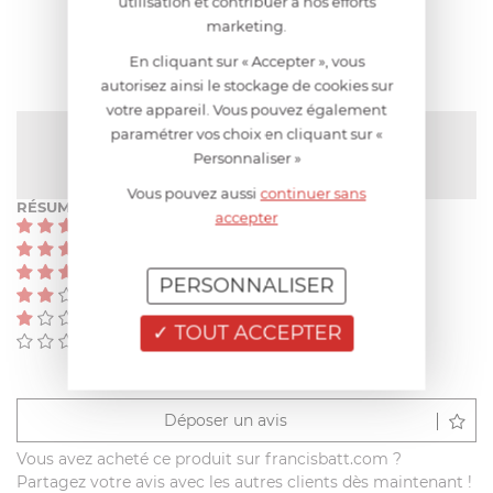
utilisation et contribuer à nos efforts
AVIS CLIENT
marketing.
En cliquant sur « Accepter », vous
autorisez ainsi le stockage de cookies sur
votre appareil. Vous pouvez également
paramétrer vos choix en cliquant sur «
NOTE MOYENNE
Pas encore de note
Personnaliser »
Vous pouvez aussi
continuer sans
RÉSUMÉ
accepter
(0)
(0)
(0)
PERSONNALISER
(0)
(0)
TOUT ACCEPTER
(0)
Déposer un avis
Vous avez acheté ce produit sur francisbatt.com ?
Partagez votre avis avec les autres clients dès maintenant !