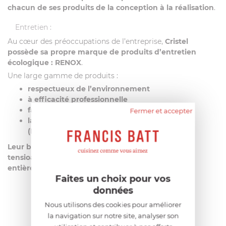
chacun de ses produits de la conception à la réalisation
.
Entretien :
Au cœur des préoccupations de l’entreprise,
Cristel
possède sa propre marque de produits d’entretien
écologique : RENOX
.
Une large gamme de produits :
respectueux de l’environnement
à
efficacité professionnelle
fabriqués en France
Fermer et accepter
labellisés par des organismes indépendants
(Ecocert ou Ecolabel)
Leur biodégradabilité est optimale grâce aux
tensioactifs d’origine végétale et à un emballage
entièrement recyclable
.
Faites un choix pour vos
données
Nous utilisons des cookies pour améliorer
AIDE AU CHOIX
la navigation sur notre site, analyser son