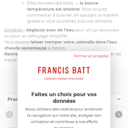
Elles forment des billes →
la bonne
température est atteinte
. Vous pouvez
commencer à cuisiner, en ajoutant la matière
grasse si vous souhaitez, puis vos aliments.
Entretien :
déglacez avec de l’eau
pour un jus savoureux
ou pour un nettoyage simplifié.
Vous pouvez
laisser tremper votre ustensile dans l’eau
chaude savonneuse
si besoin.
Ravivez votre inox
avec le nettoyant renox pour retirer les
Fermer et accepter
traces restantes.
FRANCIS BATT RECOMMANDE
Faites un choix pour vos
Produits conseillés
données
Nous utilisons des cookies pour améliorer
Consommables complémentaires
PRODUITS CONSEILLÉS
la navigation sur notre site, analyser son
Livres de cuisine
utilisation et contribuer à nos efforts
marketing.