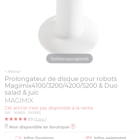
Touchez pour agrandir
<
Retour
Prolongateur de disque pour robots
Magimix4100/3200/4200/5200 & Duo
salad & juic
MAGIMIX
Cet article n'est pas disponible à la vente.
Réf. : 165853 - 100185S
5
/5 (
3
avis
)
Non disponible en boutique
Infos livraison
Infos paiement