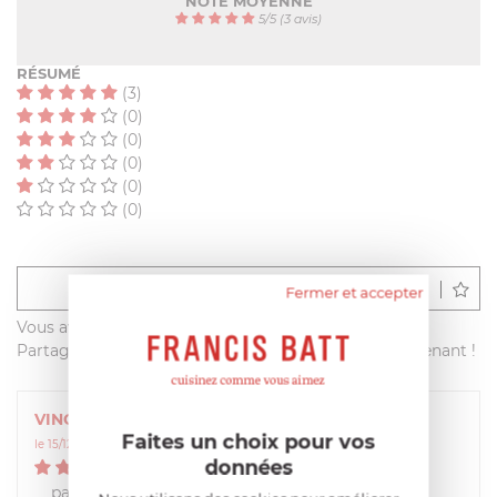
NOTE MOYENNE
5
/
5
(3 avis)
RÉSUMÉ
(3)
(0)
(0)
(0)
(0)
(0)
Déposer un avis
Fermer et accepter
Vous avez acheté ce produit sur francisbatt.com ?
Partagez votre avis avec les autres clients dès maintenant !
VINCENT
Faites un choix pour vos
le 15/12/2024 à 22:13:39
données
5
/
5
parfait . L'adaptateur conseille est parfaitement