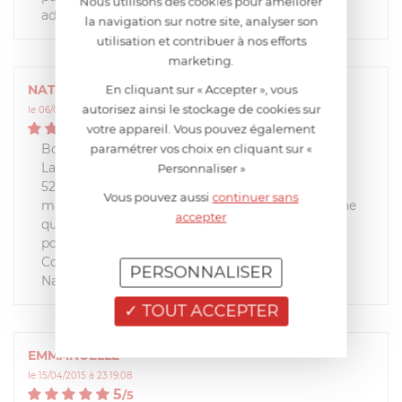
Nous utilisons des cookies pour améliorer
adapté a mon vieux magimix 4100
la navigation sur notre site, analyser son
utilisation et contribuer à nos efforts
marketing.
En cliquant sur « Accepter », vous
NATHALIE
autorisez ainsi le stockage de cookies sur
le 06/02/2019 à 13:56:40
5
votre appareil. Vous pouvez également
/
5
paramétrer vos choix en cliquant sur «
Bonjour
La pièce commandée pour mon robot Magimix
Personnaliser »
5200, le prolongateur pour disques, fonctionne
Vous pouvez aussi
continuer sans
mais ne correspond pas au prolongateur d'origine
accepter
qui était plus long. Je ne peux donc pas l'utiliser
pour la plupart des aliments à râper. QUe faire?
Cordialement
PERSONNALISER
Nathalie Prader
TOUT ACCEPTER
EMMANUELLE
le 15/04/2015 à 23:19:08
5
/
5