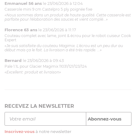
Emmanuel 56 ans
le 23/06/2026 à 12:04
Casserole mini 9 cm Castelpro 5 ply poignée fixe
«Nous sommes dans un produit de haute qualité. Cette casserole est
parfaite pour l'élaboration des sauces et vient complé...»
Florence 63 ans
le 23/06/2026 à 11:17
Couteau complet avec lame, joint & écrou pour le robot cuiseur Cook
Expert
«Je suis satisfaite du couteau Magimix. L'écrou est un peu dur au
début mais ça le fait. La livraison a été très rapide. ...»
Bernard
le 23/06/2026 à 09:43
Pale 1.1L pour Glacier Magimix 11031/121/123/124
«Excellent: produit et livraison»
RECEVEZ LA NEWSLETTER
Inscrivez-vous
à notre newsletter