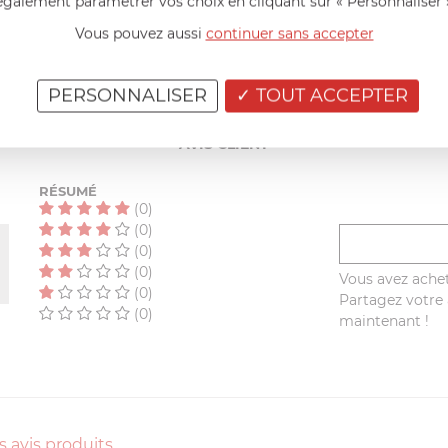
également paramétrer vos choix en cliquant sur « Personnaliser 
Vous pouvez aussi
continuer sans accepter
AIDE AU CHOIX
PERSONNALISER
TOUT ACCEPTER
AVIS CLIENT
RÉSUMÉ
(0)
(0)
(0)
(0)
Vous avez achet
(0)
Partagez votre a
(0)
maintenant !
s avis produits