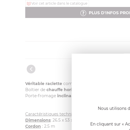
Voir cet article dans le catalogue
PLUS D'INFOS PRO
Véritable raclette
comme à la montagne! Placez le q
Boîtier de
chauffe horizontal réglable en hauteur 
Porte-fromage
inclinable, démontable rapide
.
Nous utilisons d
Caractéristiques techniques
Dimensions
: 26.5 x 53 x 40 cm
En cliquant sur « A
Cordon
: 2.5 m