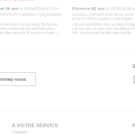
l 56 ans
le 23/06/2026 à 12:04
Florence 63 ans
le 23/06/2026 à 
mini 9 cm Castelpro 5 ply poignée
Couteau complet avec lame, joint 
pour le robot cuiseur Cook Expert
mmes dans un produit de haute
«Je suis satisfaite du couteau Mag
ette casserole est parfaite pour
L'écrou est un peu dur au début ma
ion des sauces et vient complé...»
fait. La livraison a été très rapide. ..
À VOTRE SERVICE
Contact