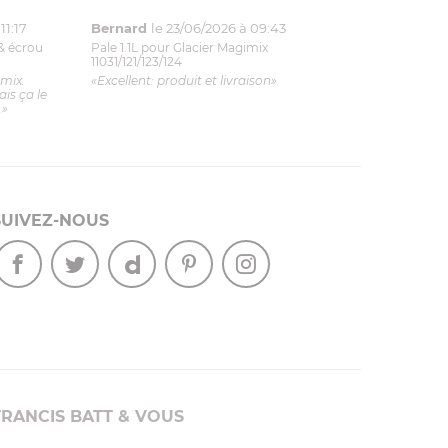
11:17
Bernard
le 23/06/2026 à 09:43
& écrou
Pale 1.1L pour Glacier Magimix
11031/121/123/124
imix.
«Excellent: produit et livraison»
is ça le
.»
SUIVEZ-NOUS
FRANCIS BATT & VOUS