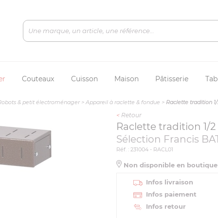
er
Couteaux
Cuisson
Maison
Pâtisserie
Tab
Robots & petit électroménager
>
Appareil à raclette & fondue
>
Raclette tradition 
<
Retour
Raclette tradition 1/
Sélection Francis BA
Réf. : 231004 - RACL01
Non disponible en boutiqu
Infos livraison
Infos paiement
Infos retour