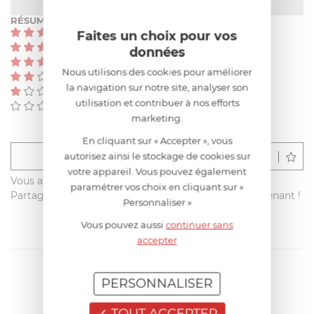
RÉSUMÉ
(0)
Faites un choix pour vos
(0)
données
(0)
Nous utilisons des cookies pour améliorer
(0)
la navigation sur notre site, analyser son
(0)
utilisation et contribuer à nos efforts
(0)
marketing.
En cliquant sur « Accepter », vous
autorisez ainsi le stockage de cookies sur
Déposer un avis
votre appareil. Vous pouvez également
Vous avez acheté ce produit sur francisbatt.com ?
paramétrer vos choix en cliquant sur «
Partagez votre avis avec les autres clients dès maintenant !
Personnaliser »
Vous pouvez aussi
continuer sans
accepter
PERSONNALISER
TOUT ACCEPTER