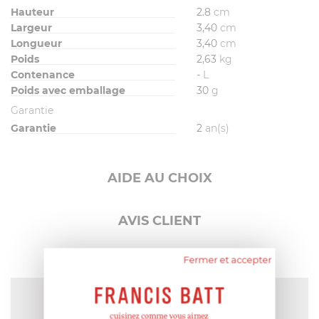
Hauteur
2.8
cm
Largeur
3,40
cm
Longueur
3,40
cm
Poids
2,63
kg
Contenance
-
L
Poids avec emballage
30
g
Garantie
Garantie
2
an(s)
AIDE AU CHOIX
AVIS CLIENT
Fermer et accepter
NOTE MOYENNE
Pas encore de note