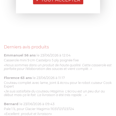
Derniers avis produits
Emmanuel 56 ans
le 23/06/2026 à 12:04
Casserole mini 9 cm Castelpro 5 ply poignée fixe
«Nous sommes dans un produit de haute qualité. Cette casserole est
parfaite pour l'élaboration des sauces et vient complé...»
Florence 63 ans
le 23/06/2026 à 11:17
Couteau complet avec lame, joint & écrou pour le robot cuiseur Cook
Expert
«Je suis satisfaite du couteau Magimix. L'écrou est un peu dur au
début mais ça le fait. La livraison a été très rapide. ...»
Bernard
le 23/06/2026 à 09:43
Pale 1.1L pour Glacier Magimix 11031/121/123/124
«Excellent: produit et livraison»