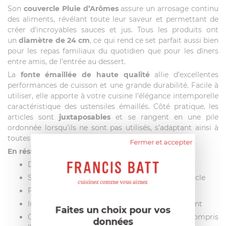
Son
couvercle Pluie d’Arômes
assure un arrosage continu
des aliments, révélant toute leur saveur et permettant de
créer d’incroyables sauces et jus. Tous les produits ont
un
diamètre de 24 cm
, ce qui rend ce set parfait aussi bien
pour les repas familiaux du quotidien que pour les dîners
entre amis, de l’entrée au dessert.
La
fonte émaillée de haute qualité
allie d’excellentes
performances de cuisson et une grande durabilité. Facile à
utiliser, elle apporte à votre cuisine l’élégance intemporelle
caractéristique des ustensiles émaillés. Côté pratique, les
articles sont
juxtaposables
et se rangent en une pile
ordonnée lorsqu’ils ne sont pas utilisés, s’adaptant ainsi à
toutes les cuisines, même les plus petites.
Fermer et accepter
En résumé :
Diamètre de 24 cm
Set 3 pièces : cocotte, sauteuse, poêle et couvercle
Fonte émaillée de haute qualité
Inclut 4 protections de rebord pour le rangement
Faites un choix pour vos
Convient à toutes les plaques de cuisson, y compris
données