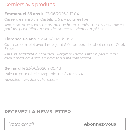
Derniers avis produits
Emmanuel 56 ans
le 23/06/2026 à 12:04
Casserole mini 9 cm Castelpro 5 ply poignée fixe
«Nous sommes dans un produit de haute qualité. Cette casserole est
parfaite pour l'élaboration des sauces et vient complé...»
Florence 63 ans
le 23/06/2026 à 11:17
Couteau complet avec lame, joint & écrou pour le robot cuiseur Cook
Expert
«Je suis satisfaite du couteau Magimix. L'écrou est un peu dur au
début mais ça le fait. La livraison a été très rapide. ...»
Bernard
le 23/06/2026 à 09:43
Pale 1.1L pour Glacier Magimix 11031/121/123/124
«Excellent: produit et livraison»
RECEVEZ LA NEWSLETTER