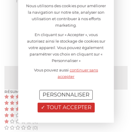
l’induction, et au four
Nous utilisons des cookies pour améliorer
la navigation sur notre site, analyser son
utilisation et contribuer à nos efforts
AIDE AU CHOIX
marketing.
En cliquant sur « Accepter », vous
autorisez ainsi le stockage de cookies sur
AVIS CLIENT
votre appareil. Vous pouvez également
paramétrer vos choix en cliquant sur «
Personnaliser »
Vous pouvez aussi
continuer sans
NOTE MOYENNE
accepter
Pas encore de note
RÉSUMÉ
PERSONNALISER
(0)
(0)
TOUT ACCEPTER
(0)
(0)
(0)
(0)