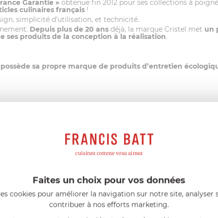
France Garantie »
obtenue fin 2012 pour ses collections à poigné
ticles culinaires français
!
gn, simplicité d’utilisation, et technicité.
onnement.
Depuis plus de 20 ans
déjà, la marque Cristel met
un 
ses produits de la conception à la réalisation
.
l possède sa propre marque de produits d’entretien écologi
 (Ecocert ou Ecolabel)
sioactifs d’origine végétale et à un emballage entièrement r
FRANCIS BATT RECOMMANDE
Faites un choix pour vos données
eillés
Consommables complémentaires
Li
es cookies pour améliorer la navigation sur notre site, analyser s
contribuer à nos efforts marketing.