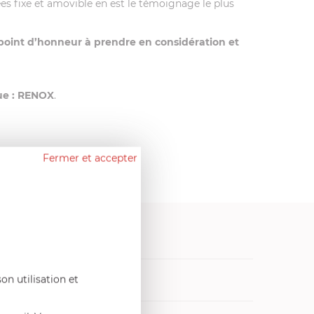
es fixe et amovible en est le témoignage le plus
point d’honneur à prendre en considération et
que : RENOX
.
Fermer et accepter
ecyclable
.
vres de cuisine
on utilisation et