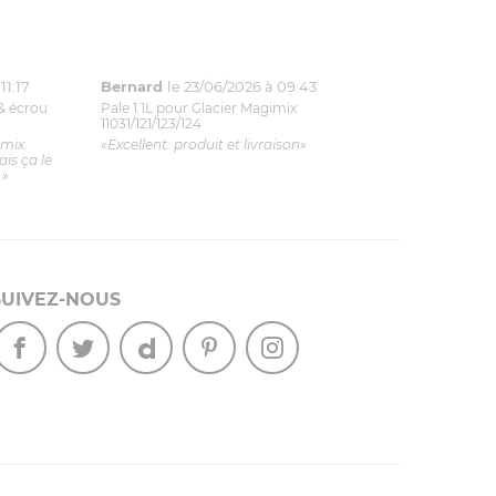
11:17
Bernard
le 23/06/2026 à 09:43
& écrou
Pale 1.1L pour Glacier Magimix
11031/121/123/124
imix.
«Excellent: produit et livraison»
is ça le
.»
SUIVEZ-NOUS