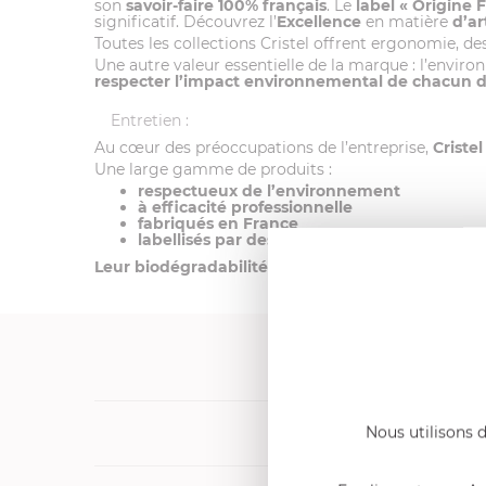
son
savoir-faire 100% français
. Le
label
« Origine 
significatif. Découvrez l’
Excellence
en matière
d’ar
Toutes les collections Cristel offrent ergonomie, desi
Une autre valeur essentielle de la marque : l’envir
respecter l’impact environnemental de chacun de 
Entretien :
Au cœur des préoccupations de l’entreprise,
Criste
Une large gamme de produits :
respectueux de l’environnement
à
efficacité professionnelle
fabriqués en France
labellisés par des organismes indépendants
Leur biodégradabilité est optimale grâce aux ten
Produits cons
Nous utilisons d