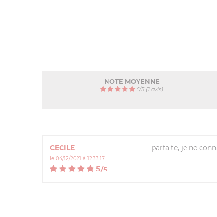
NOTE MOYENNE
5
/
5
(1 avis)
CECILE
parfaite, je ne conn
le 04/12/2021 à 12:33:17
5
/
5