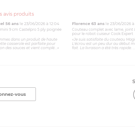
s avis produits
l 56 ans
le 23/06/2026 à 12:04
Florence 63 ans
le 23/06/2026 à 
mini 9 cm Castelpro 5 ply poignée
Couteau complet avec lame, joint 
pour le robot cuiseur Cook Expert
mmes dans un produit de haute
«Je suis satisfaite du couteau Mag
ette casserole est parfaite pour
L'écrou est un peu dur au début ma
ion des sauces et vient complé...»
fait. La livraison a été très rapide. ..