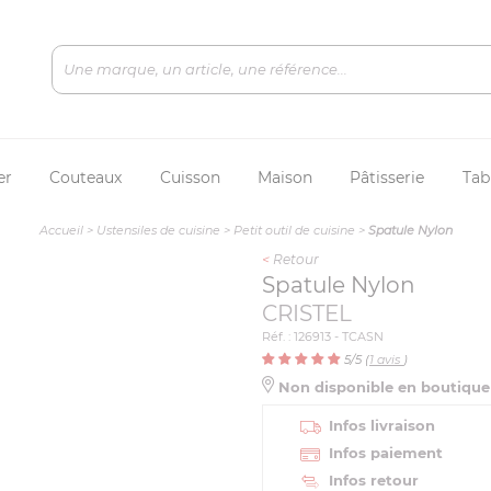
er
Couteaux
Cuisson
Maison
Pâtisserie
Tab
Accueil
>
Ustensiles de cuisine
>
Petit outil de cuisine
>
Spatule Nylon
<
Retour
Spatule Nylon
CRISTEL
Réf. : 126913 - TCASN
5
/5 (
1
avis
)
Non disponible en boutiqu
Infos livraison
Infos paiement
Infos retour