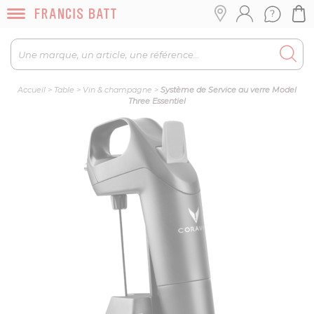
Accueil
>
Table
>
Vin & champagne
>
Système de Service au verre Model
Three Essentiel