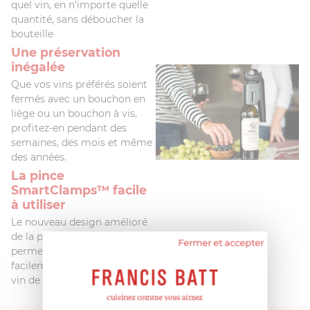
quel vin, en n’importe quelle
quantité, sans déboucher la
bouteille
Une préservation
inégalée
Que vos vins préférés soient
fermés avec un bouchon en
liège ou un bouchon à vis,
profitez-en pendant des
semaines, des mois et même
des années.
La pince
SmartClamps™ facile
à utiliser
Le nouveau design amélioré
de la pince SmartClamps™
Fermer et accepter
permet au système d’être
facilement inséré et retiré du
vin de votre choix.