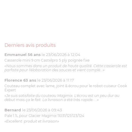
Derniers avis produits
Emmanuel 56 ans
le 23/06/2026 à 12:04
Casserole mini 9 cm Castelpro 5 ply poignée fixe
«Nous sommes dans un produit de haute qualité. Cette casserole est
parfaite pour l'élaboration des sauces et vient complé...»
Florence 63 ans
le 23/06/2026 à 11:17
Couteau complet avec lame, joint & écrou pour le robot cuiseur Cook
Expert
«Je suis satisfaite du couteau Magimix. L'écrou est un peu dur au
début mais ça le fait. La livraison a été très rapide. ...»
Bernard
le 23/06/2026 à 09:43
Pale 1.1L pour Glacier Magimix 11031/121/123/124
«Excellent: produit et livraison»