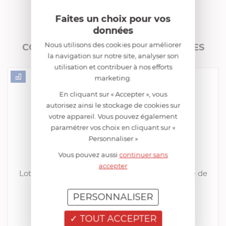
FRANCIS BATT RECOMMANDE
Faites un choix pour vos
données
Nous utilisons des cookies pour améliorer
CONSOMMABLES COMPLÉMENTAIRES
la navigation sur notre site, analyser son
utilisation et contribuer à nos efforts
marketing.
En cliquant sur « Accepter », vous
autorisez ainsi le stockage de cookies sur
votre appareil. Vous pouvez également
paramétrer vos choix en cliquant sur «
Personnaliser »
Vous pouvez aussi
continuer sans
CORAVIN
accepter
Lot de 24 Capsules de gaz argon pour Système de
service au verre
PERSONNALISER
EN STOCK - ENVOI SOUS 24/48H
199,99 €
TOUT ACCEPTER
Acheter
Comparer