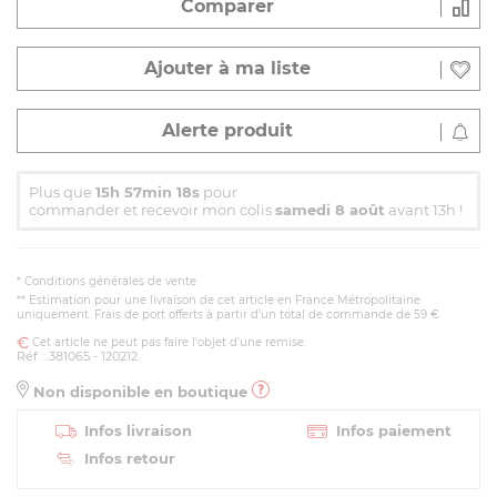
Comparer
Ajouter à ma liste
Alerte produit
Plus que
15h 57min 17s
pour
commander et recevoir mon colis
samedi 8 août
avant 13h !
*
Conditions générales de vente
** Estimation pour une livraison de cet article en France Métropolitaine
uniquement. Frais de port offerts à partir d'un total de commande de 59 €
Cet article ne peut pas faire l'objet d'une remise.
Réf. : 381065 - 120212
Non disponible en boutique
Infos livraison
Infos paiement
Infos retour