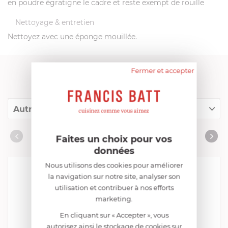
en poudre égratigne le cadre et reste exempt de rouille
Nettoyage & entretien
Nettoyez avec une éponge mouillée.
Fermer et accepter
FRANCIS BATT RECOMMANDE
Autres références
Collection "Installer son Egg"
AUTRES RÉFÉRENCES
Faites un choix pour vos
Accessoires complémentaires
données
Nous utilisons des cookies pour améliorer
la navigation sur notre site, analyser son
utilisation et contribuer à nos efforts
marketing.
En cliquant sur « Accepter », vous
autorisez ainsi le stockage de cookies sur