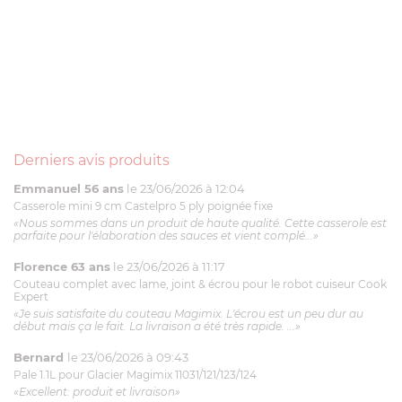
Derniers avis produits
Emmanuel 56 ans
le 23/06/2026 à 12:04
Casserole mini 9 cm Castelpro 5 ply poignée fixe
«Nous sommes dans un produit de haute qualité. Cette casserole est
parfaite pour l'élaboration des sauces et vient complé...»
Florence 63 ans
le 23/06/2026 à 11:17
Couteau complet avec lame, joint & écrou pour le robot cuiseur Cook
Expert
«Je suis satisfaite du couteau Magimix. L'écrou est un peu dur au
début mais ça le fait. La livraison a été très rapide. ...»
Bernard
le 23/06/2026 à 09:43
Pale 1.1L pour Glacier Magimix 11031/121/123/124
«Excellent: produit et livraison»