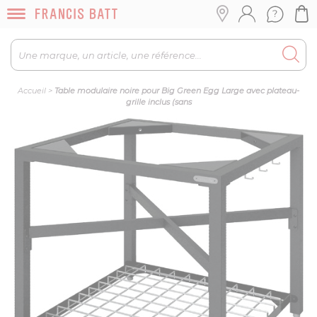
Accueil
>
Table modulaire noire pour Big Green Egg Large avec plateau-
grille inclus (sans