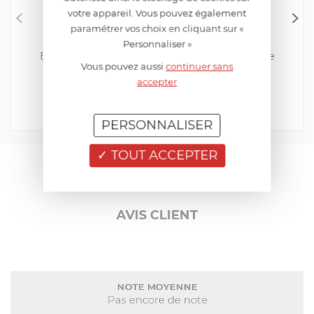
votre appareil. Vous pouvez également
paramétrer vos choix en cliquant sur «
BIG GREEN EGG
Personnaliser »
Barre inox 3 crochets pour tables EGG Frame
Vous pouvez aussi
continuer sans
EN STOCK - ENVOI SOUS 24/48H
accepter
45,00 €
Acheter
Comparer
PERSONNALISER
TOUT ACCEPTER
AIDE AU CHOIX
AVIS CLIENT
NOTE MOYENNE
Pas encore de note