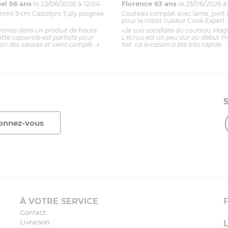
l 56 ans
le 23/06/2026 à 12:04
Florence 63 ans
le 23/06/2026 à 
mini 9 cm Castelpro 5 ply poignée
Couteau complet avec lame, joint 
pour le robot cuiseur Cook Expert
mmes dans un produit de haute
«Je suis satisfaite du couteau Mag
ette casserole est parfaite pour
L'écrou est un peu dur au début ma
ion des sauces et vient complé...»
fait. La livraison a été très rapide. ..
À VOTRE SERVICE
Contact
Livraison