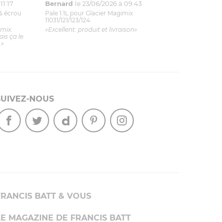
11:17
Bernard
le 23/06/2026 à 09:43
& écrou
Pale 1.1L pour Glacier Magimix
11031/121/123/124
imix.
«Excellent: produit et livraison»
is ça le
.»
SUIVEZ-NOUS
FRANCIS BATT & VOUS
LE MAGAZINE DE FRANCIS BATT