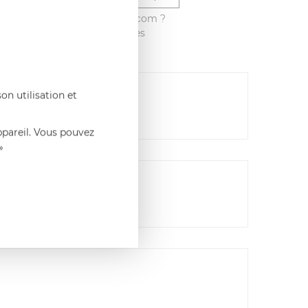
é ce produit sur francisbatt.com ?
vis avec les autres clients dès
on utilisation et
ppareil. Vous pouvez
»