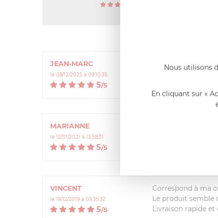
5
/
5
(5 avis)
JEAN-MARC
Très bien
Nous utilisons d
le 08/12/2025 à 09:10:35
5
/
5
En cliquant sur « A
MARIANNE
Identique à celui 
le 12/01/2021 à 13:58:31
5
/
5
VINCENT
Correspond à ma 
Le produit semble 
le 19/12/2019 à 09:35:32
Livraison rapide et 
5
/
5