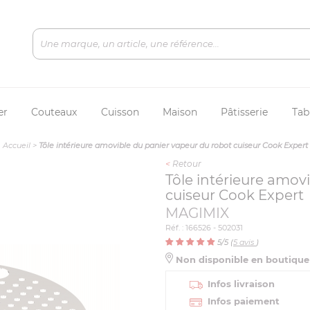
er
Couteaux
Cuisson
Maison
Pâtisserie
Tab
Accueil
>
Tôle intérieure amovible du panier vapeur du robot cuiseur Cook Expert
<
Retour
Tôle intérieure amov
cuiseur Cook Expert
MAGIMIX
Réf. : 166526 - 502031
5
/5 (
5
avis
)
Non disponible en boutiqu
Infos livraison
Infos paiement