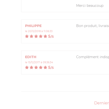
Merci beaucoup
PHILIPPE
Bon produit, livrai
le 20/12/2018 à 11:06:33
5
/
5
EDITH
Complément indispe
le 15/12/2017 à 09:36:34
5
/
5
Dernier