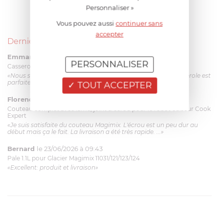
Personnaliser »
Vous pouvez aussi
continuer sans
accepter
Derniers avis produits
Emmanuel 56 ans
le 23/06/2026 à 12:04
PERSONNALISER
Casserole mini 9 cm Castelpro 5 ply poignée fixe
«Nous sommes dans un produit de haute qualité. Cette casserole est
parfaite pour l'élaboration des sauces et vient complé...»
TOUT ACCEPTER
Florence 63 ans
le 23/06/2026 à 11:17
Couteau complet avec lame, joint & écrou pour le robot cuiseur Cook
Expert
«Je suis satisfaite du couteau Magimix. L'écrou est un peu dur au
début mais ça le fait. La livraison a été très rapide. ...»
Bernard
le 23/06/2026 à 09:43
Pale 1.1L pour Glacier Magimix 11031/121/123/124
«Excellent: produit et livraison»