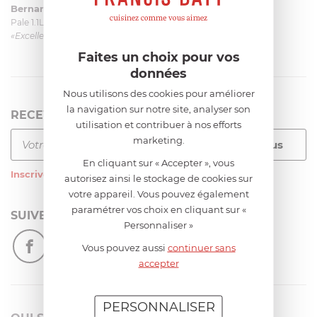
Bernard
le 23/06/2026 à 09:43
Pale 1.1L pour Glacier Magimix 11031/121/123/124
«Excellent: produit et livraison»
Faites un choix pour vos
données
Nous utilisons des cookies pour améliorer
la navigation sur notre site, analyser son
RECEVEZ LA NEWSLETTER
utilisation et contribuer à nos efforts
marketing.
En cliquant sur « Accepter », vous
Inscrivez-vous
à notre newsletter
autorisez ainsi le stockage de cookies sur
votre appareil. Vous pouvez également
paramétrer vos choix en cliquant sur «
SUIVEZ-NOUS
Personnaliser »
Vous pouvez aussi
continuer sans
accepter
PERSONNALISER