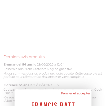
Derniers avis produits
Emmanuel 56 ans
le 23/06/2026 à 12:04
Casserole mini 9 cm Castelpro 5 ply poignée fixe
«Nous sommes dans un produit de haute qualité. Cette casserole est
parfaite pour l'élaboration des sauces et vient complé...»
Florence 63 ans
le 23/06/2026 à 11:17
Couteau complet avec lame, joint & écrou pour le robot cuiseur Cook
Expert
Fermer et accepter
«Je suis satisfaite du couteau Magimix. L'écrou est un peu dur au
début mais ça le fait. La livraison a été très rapide. ...»