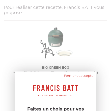
Pour réaliser cette recette, Francis BATT vous
propose :
BIG GREEN EGG
Pack 2XLARGE avec l'Egg 2XLarge, le chariot à
Fermer et accepter
roulettes & le conveggtor
EN RUPTURE DE STOCK MOMENTANÉE
5 990,00
€
Acheter
Comparer
Faites un choix pour vos