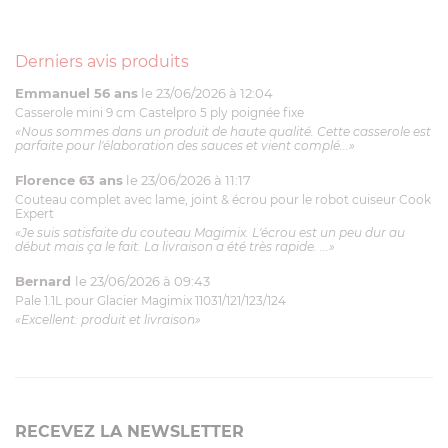
Derniers avis produits
Emmanuel 56 ans
le 23/06/2026 à 12:04
Casserole mini 9 cm Castelpro 5 ply poignée fixe
«Nous sommes dans un produit de haute qualité. Cette casserole est
parfaite pour l'élaboration des sauces et vient complé...»
Florence 63 ans
le 23/06/2026 à 11:17
Couteau complet avec lame, joint & écrou pour le robot cuiseur Cook
Expert
«Je suis satisfaite du couteau Magimix. L'écrou est un peu dur au
début mais ça le fait. La livraison a été très rapide. ...»
Bernard
le 23/06/2026 à 09:43
Pale 1.1L pour Glacier Magimix 11031/121/123/124
«Excellent: produit et livraison»
RECEVEZ LA NEWSLETTER