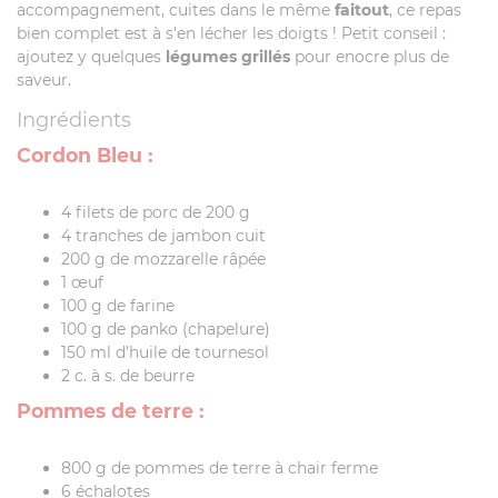
accompagnement, cuites dans le même
faitout
, ce repas
bien complet est à s'en lécher les doigts ! Petit conseil :
ajoutez y quelques
légumes grillés
pour enocre plus de
saveur.
Ingrédients
Cordon Bleu :
4 filets de porc de 200 g
4 tranches de jambon cuit
200 g de mozzarelle râpée
1 œuf
100 g de farine
100 g de panko (chapelure)
150 ml d’huile de tournesol
2 c. à s. de beurre
Pommes de terre :
800 g de pommes de terre à chair ferme
6 échalotes