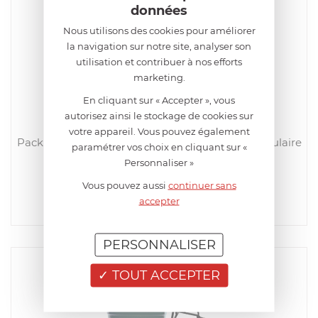
données
Nous utilisons des cookies pour améliorer
la navigation sur notre site, analyser son
utilisation et contribuer à nos efforts
marketing.
En cliquant sur « Accepter », vous
autorisez ainsi le stockage de cookies sur
BIG GREEN EGG
votre appareil. Vous pouvez également
Pack 2XLARGE avec l'Egg 2XLarge, la table modulaire
paramétrer vos choix en cliquant sur «
à roulettes & le conveggtor
Personnaliser »
EN RUPTURE DE STOCK MOMENTANÉE
Vous pouvez aussi
continuer sans
6 690,00
€
accepter
Acheter
Comparer
PERSONNALISER
TOUT ACCEPTER