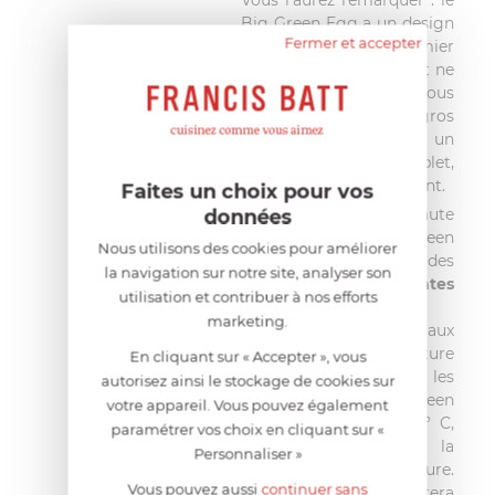
Vous l'aurez remarquer : le
Big Green Egg a un design
Fermer et accepter
peu commun. Au premier
coup d'oeil, il intrigue et ne
laisse pas indifférent. Sous
sa forme amusante de gros
oeuf vert, se cache un
ustensile complet,
ingénieux et très résistant.
Faites un choix pour vos
données
La céramique de très haute
qualité de votre Big Green
Nous utilisons des cookies pour améliorer
Egg possède des
la navigation sur notre site, analyser son
propriétés isolantes
utilisation et contribuer à nos efforts
exceptionnelles
.
marketing.
Hautement résistante aux
variations de température
En cliquant sur « Accepter », vous
et aux températures les
autorisez ainsi le stockage de cookies sur
plus élevées, Big Green
votre appareil. Vous pouvez également
Egg cuit de 50 à 350° C,
paramétrer vos choix en cliquant sur «
quelque soit la
Personnaliser »
température extérieure.
Vous pouvez aussi
continuer sans
Plus rien ne vous arrêtera