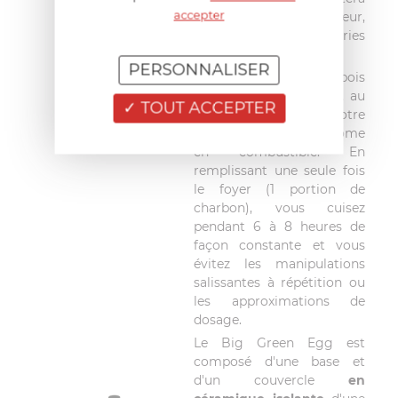
accepter
pour cuisiner en extérieur,
ni l'hiver, ni les intempéries
!
PERSONNALISER
Grâce au charbon de bois
naturel Big Green Egg, au
TOUT ACCEPTER
calibrage idéal, votre
cuiseur est très économe
en combustible. En
remplissant une seule fois
le foyer (1 portion de
charbon), vous cuisez
pendant 6 à 8 heures de
façon constante et vous
évitez les manipulations
salissantes à répétition ou
les approximations de
dosage.
Le Big Green Egg est
composé d'une base et
d'un couvercle
en