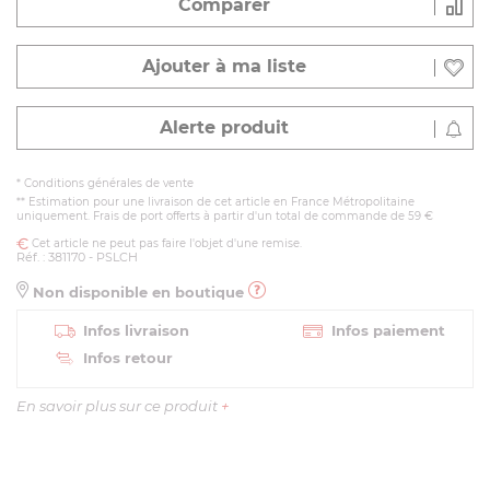
Comparer
Ajouter à ma liste
Alerte produit
*
Conditions générales de vente
** Estimation pour une livraison de cet article en France Métropolitaine
uniquement. Frais de port offerts à partir d'un total de commande de 59 €
Cet article ne peut pas faire l'objet d'une remise.
Réf. : 381170 - PSLCH
Non disponible en boutique
Infos livraison
Infos paiement
Infos retour
En savoir plus sur ce produit
+