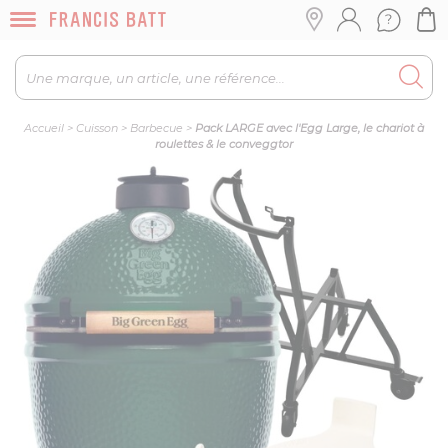
Accueil
>
Cuisson
>
Barbecue
>
Pack LARGE avec l'Egg Large, le chariot à
roulettes & le conveggtor