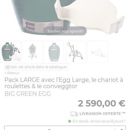
Touchez pour agrandir
Voir cet article dans le catalogue
<
Retour
Pack LARGE avec l'Egg Large, le chariot à
roulettes & le conveggtor
BIG GREEN EGG
2 590,00
€
LIVRAISON OFFERTE
**
En stock. envoi sous 8 jours *