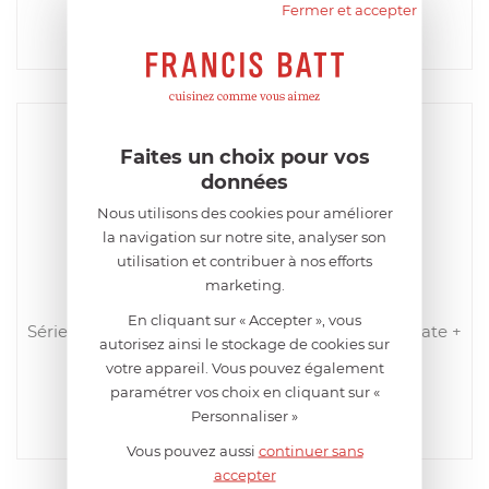
Fermer et accepter
402,96
€
Acheter
Comparer
Faites un choix pour vos
données
Nous utilisons des cookies pour améliorer
la navigation sur notre site, analyser son
utilisation et contribuer à nos efforts
marketing.
CRISTEL
En cliquant sur « Accepter », vous
Série de de 3 casseroles 16 à 20 cm amovibles Strate +
autorisez ainsi le stockage de cookies sur
1 poignée inox
votre appareil. Vous pouvez également
EN STOCK - ENVOI SOUS 24/48H
paramétrer vos choix en cliquant sur «
359,00
€
Personnaliser »
Acheter
Comparer
Vous pouvez aussi
continuer sans
accepter