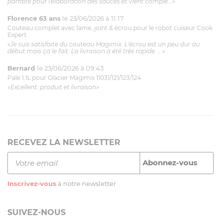
parfaite pour l'élaboration des sauces et vient complé...»
Florence 63 ans
le 23/06/2026 à 11:17
Couteau complet avec lame, joint & écrou pour le robot cuiseur Cook
Expert
«Je suis satisfaite du couteau Magimix. L'écrou est un peu dur au
début mais ça le fait. La livraison a été très rapide. ...»
Bernard
le 23/06/2026 à 09:43
Pale 1.1L pour Glacier Magimix 11031/121/123/124
«Excellent: produit et livraison»
RECEVEZ LA NEWSLETTER
Inscrivez-vous
à notre newsletter
SUIVEZ-NOUS