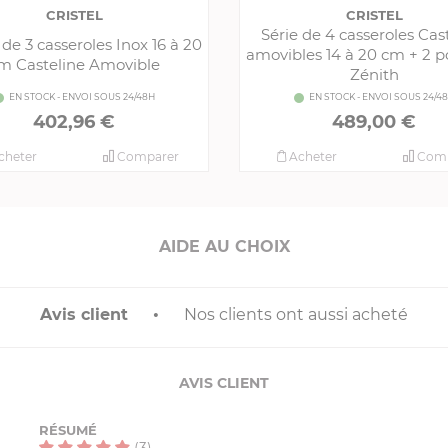
CRISTEL
CRISTEL
Série de 4 casseroles Cas
 de 3 casseroles Inox 16 à 20
amovibles 14 à 20 cm + 2 p
m Casteline Amovible
Zénith
EN STOCK - ENVOI SOUS 24/48H
EN STOCK - ENVOI SOUS 24/4
402,96 €
489,00 €
cheter
Comparer
Acheter
Comp
AIDE AU CHOIX
Avis client
Nos clients ont aussi acheté
AVIS CLIENT
RÉSUMÉ