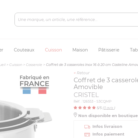
er
Couteaux
Cuisson
Maison
Pâtisserie
Tab
ueil
>
Cuisson
>
Casserole
>
Coffret de 3 casseroles Inox 16 à 20 cm Casteline Amov
<
Retour
Coffret de 3 casserol
Amovible
CRISTEL
Réf. : 126553 - S3CQMP
5
/5 (
3
avis
)
Non disponible en boutiqu
Infos livraison
Infos paiement