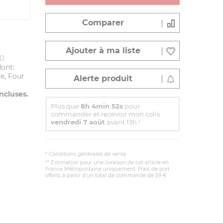
Comparer
Ajouter à ma liste
10
ont:
ue, Four
Alerte produit
ncluses.
Plus que
8h 4min 51s
pour
commander et recevoir mon colis
vendredi 7 août
avant 13h !
*
Conditions générales de vente
** Estimation pour une livraison de cet article en
France Métropolitaine uniquement. Frais de port
offerts à partir d'un total de commande de 59 €