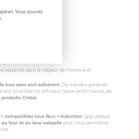
ppareil. Vous pouvez
que : RENOX
.
»
ecyclable
.
re casserole dans le respect de l’homme et
cle inox sans anti-adhérent
. De manière générale
e à leur fond thermo diffuseur haute performance, les
 produits Cristel.
ont
compatibles tous feux + induction
(gaz, plaque
s
au four et au lave vaisselle
pour vous permettre
cité.