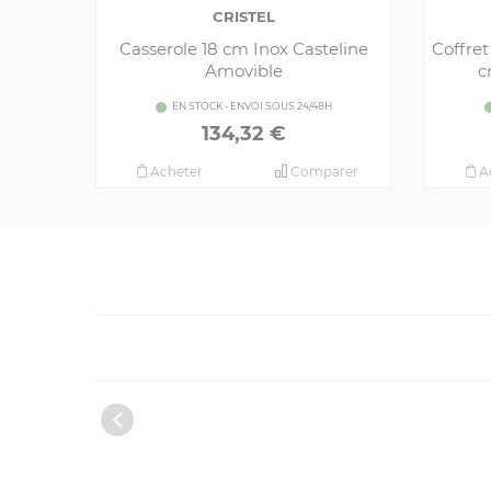
CRISTEL
Casserole 18 cm Inox Casteline
Coffret
Amovible
c
EN STOCK - ENVOI SOUS 24/48H
134,32 €
Acheter
Comparer
A