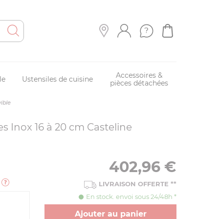
Accessoires &
le
Ustensiles de cuisine
pièces détachées
ible
es Inox 16 à 20 cm Casteline
402,96
€
e
LIVRAISON OFFERTE
**
En stock. envoi sous 24/48h *
Ajouter au panier