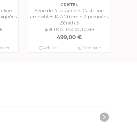
CRISTEL
teline
Série de 4 casseroles Casteline
oignées
amovibles 14 à 20 cm + 2 poignées
Zénith 3
8H
EN STOCK - ENVOI SOUS 24/48H
499,00 €
arer
Acheter
Comparer