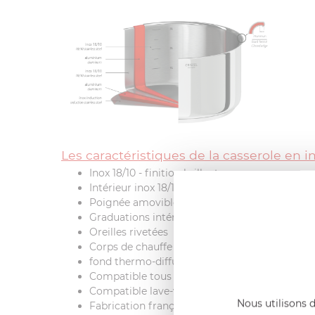
Les caractéristiques de la casserole en i
Inox 18/10 - finition brillante
Intérieur inox 18/10
Poignée amovible
Graduations intérieures tous les 0,5L
Oreilles rivetées
Corps de chauffe "Multiply" (inox/aluminium/i
fond thermo-diffuseur
Compatible tous feux + induction
Compatible lave-vaisselle, four et grill
Nous utilisons d
Fabrication française, labélisée « Origine Fra