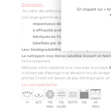
Entretien :
En cliquant sur « A
Au cœur des préoccupations de l’entreprise,
Crist
Une large gamme de produits :
-
respectueux de l’environnement
-
à
efficacité professionnelle
-
fabriqués en France
-
labellisés par des organismes indépendant
Leur biodégradabilité est optimale grâce aux ten
Le nettoyant Inox Renox labellisé Ecocert et fab
l’environnement.
Nettoyez votre casserole tout inox avec le produit
R
n’utilisez pas d’éponge trop abrasive lors du lavage 
articles Cristel ont besoin de peu d’énergie pour 
La compatibilité