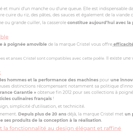
tré et muni d’un manche ou d’une queue. Elle est indispensable 
re cuire du riz, des pâtes, des sauces et également de la viande 
he ou grande cuiller, la casserole
constitue aujourd’hui avec la 
ble
ine à poignée amovible
de la marque Cristel vous offre
efficacit
Il existe une
es et anses Cristel sont compatibles avec cette poêle.
:
 des hommes et la performance des machines
pour
une innova
euses distinctions récompensant notamment sa politique d’innovati
France Garantie »
obtenue fin 2012 pour ses collections à poigné
ticles culinaires français
!
gn, simplicité d’utilisation, et technicité.
onnement.
Depuis plus de 20 ans
déjà, la marque Cristel met
un 
ses produits de la conception à la réalisation
.
t la fonctionnalité au design élégant et raffiné