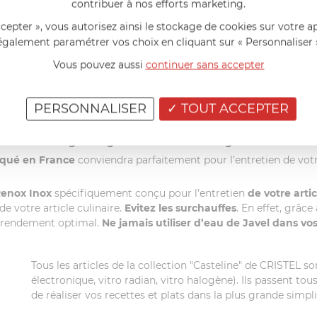
contribuer à nos efforts marketing.
ccepter », vous autorisez ainsi le stockage de cookies sur votre a
el possède sa propre marque de produits d’entretien écologi
également paramétrer vos choix en cliquant sur « Personnaliser 
Vous pouvez aussi
continuer sans accepter
PERSONNALISER
TOUT ACCEPTER
s (Ecocert ou Ecolabel)
sioactifs d’origine végétale et à un emballage entièrement r
riqué en France
conviendra parfaitement pour l’entretien de vot
enox Inox
spécifiquement conçu pour l’entretien
de votre arti
de votre article culinaire.
Evitez les surchauffes
. En effet, grâc
un rendement optimal.
Ne jamais utiliser d’eau de Javel dans vos
Tous les articles de la collection "Casteline" de CRISTEL s
électronique, vitro radian, vitro halogène). Ils passent tou
de réaliser vos recettes et plats dans la plus grande simpli