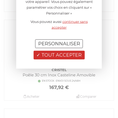
votre appareil. Vous pouvez également
paramétrer vos choix en cliquant sur «
Acheter
Comparer
Personnaliser »
Vous pouvez aussi
continuer sans
accepter
PERSONNALISER
TOUT ACCEPTER
CRISTEL
Poêle 30 cm Inox Casteline Amovible
EN STOCK - ENVOI SOUS 24/48H
167,92
€
Acheter
Comparer