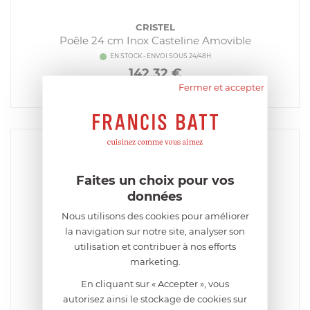
CRISTEL
Poêle 24 cm Inox Casteline Amovible
EN STOCK - ENVOI SOUS 24/48H
142,32
€
Fermer et accepter
Acheter
Comparer
Faites un choix pour vos
données
Nous utilisons des cookies pour améliorer
la navigation sur notre site, analyser son
utilisation et contribuer à nos efforts
CRISTEL
marketing.
Poêle 26 cm Inox Casteline Amovible
En cliquant sur « Accepter », vous
EN STOCK - ENVOI SOUS 24/48H
autorisez ainsi le stockage de cookies sur
151,92
€