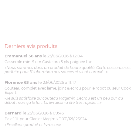
Derniers avis produits
Emmanuel 56 ans
le 23/06/2026 à 12:04
Casserole mini 9 cm Castelpro 5 ply poignée fixe
«Nous sommes dans un produit de haute qualité. Cette casserole est
parfaite pour l'élaboration des sauces et vient complé...»
Florence 63 ans
le 23/06/2026 à 11:17
Couteau complet avec lame, joint & écrou pour le robot cuiseur Cook
Expert
«Je suis satisfaite du couteau Magimix. L'écrou est un peu dur au
début mais ça le fait. La livraison a été très rapide. ...»
Bernard
le 23/06/2026 à 09:43
Pale 1.1L pour Glacier Magimix 11031/121/123/124
«Excellent: produit et livraison»