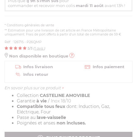
Plus que
1j 9h 57min 49s
pour
commander et recevoir mon colis
mardi 11 août
avant 13h !
*
Conditions générales de vente
** Estimation pour une livraison de cet article en France Métropolitaine
uniquement. Frais de port offerts à partir d'un total de commande de 59 €
Réf. : 126715 - P26QMP
5
/5 (
1
avis
)
Non disponible en boutique
Infos livraison
Infos paiement
Infos retour
En savoir plus sur ce produit
+
Collection
CASTELINE AMOVIBLE
Garantie
à vie
/
Inox 18/10
Compatible tous feux
dont: Induction, Gaz,
Eléctrique, Four
Passe au
lave-vaisselle
Poignées et anses
non incluses.