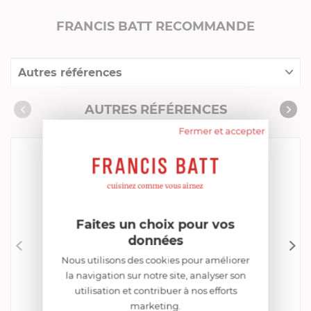
FRANCIS BATT RECOMMANDE
Autres références
Collection "Casteline Amovible"
AUTRES RÉFÉRENCES
Produits conseillés
Fermer et accepter
Consommables complémentaires
Livres de cuisine
Faites un choix pour vos
données
Nous utilisons des cookies pour améliorer
CRISTEL
la navigation sur notre site, analyser son
Poêle 22 cm Inox Casteline Amovible
utilisation et contribuer à nos efforts
EN STOCK - ENVOI SOUS 24/48H
marketing.