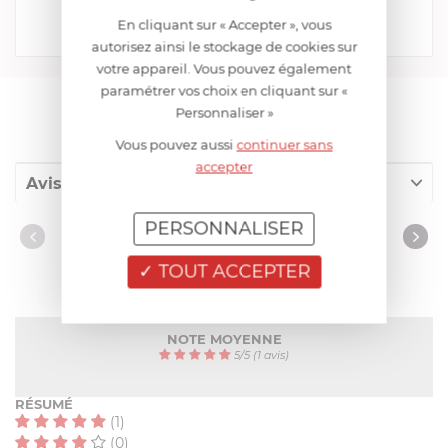
126,32 €
En cliquant sur « Accepter », vous
Acheter
Comparer
autorisez ainsi le stockage de cookies sur
votre appareil. Vous pouvez également
paramétrer vos choix en cliquant sur «
Personnaliser »
AIDE AU CHOIX
Vous pouvez aussi
continuer sans
accepter
Avis client
PERSONNALISER
Nos clients ont aussi acheté
AVIS CLIENT
TOUT ACCEPTER
NOTE MOYENNE
5
/
5
(1 avis)
RÉSUMÉ
(1)
(0)