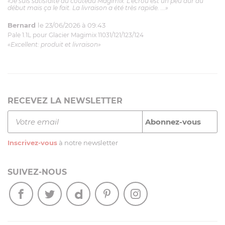
«Je suis satisfaite du couteau Magimix. L'écrou est un peu dur au
début mais ça le fait. La livraison a été très rapide. ...»
Bernard
le 23/06/2026 à 09:43
Pale 1.1L pour Glacier Magimix 11031/121/123/124
«Excellent: produit et livraison»
RECEVEZ LA NEWSLETTER
Inscrivez-vous
à notre newsletter
SUIVEZ-NOUS