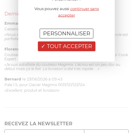
Vous pouvez aussi
continuer sans
Derniers avis produits
accepter
Emmanuel 56 ans
le 23/06/2026 à 12:04
Casserole mini 9 cm Castelpro 5 ply poignée fixe
PERSONNALISER
«Nous sommes dans un produit de haute qualité. Cette casserole est
parfaite pour l'élaboration des sauces et vient complé...»
TOUT ACCEPTER
Florence 63 ans
le 23/06/2026 à 11:17
Couteau complet avec lame, joint & écrou pour le robot cuiseur Cook
Expert
«Je suis satisfaite du couteau Magimix. L'écrou est un peu dur au
début mais ça le fait. La livraison a été très rapide. ...»
Bernard
le 23/06/2026 à 09:43
Pale 1.1L pour Glacier Magimix 11031/121/123/124
«Excellent: produit et livraison»
RECEVEZ LA NEWSLETTER