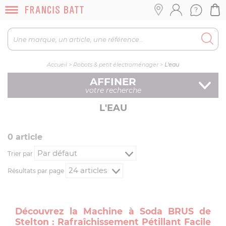
Accueil
>
Robots & petit électroménager
>
L'eau
AFFINER
votre recherche
L'EAU
0
article
Trier par
Résultats par page
Découvrez la Machine à Soda BRUS de
Stelton : Rafraîchissement Pétillant Facile