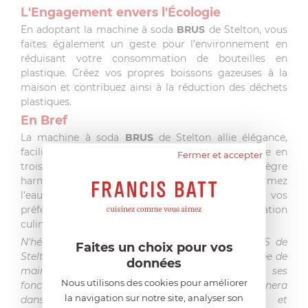
L'Engagement envers l'Écologie
En adoptant la machine à soda
BRUS
de Stelton, vous
faites également un geste pour l'environnement en
réduisant votre consommation de bouteilles en
plastique. Créez vos propres boissons gazeuses à la
maison et contribuez ainsi à la réduction des déchets
plastiques.
En Bref
La machine à soda
BRUS
de Stelton allie élégance,
facilité d'utilisation et personnalisation. Disponible en
Fermer et accepter
trois coloris attrayants, elle s'intègre
harmonieusement dans votre quotidien. Transformez
l'eau plate en une boisson pétillante selon vos
préférences, et faites l'expérience de l'innovation
culinaire à chaque gorgée.
N'hésitez pas à choisir la machine à soda BRUS de
Faites un choix pour vos
Stelton pour un rafraîchissement pétillant à portée de
données
main. Avec son design sophistiqué et ses
Nous utilisons des cookies pour améliorer
fonctionnalités avancées, elle vous accompagnera
la navigation sur notre site, analyser son
dans la création de boissons uniques et