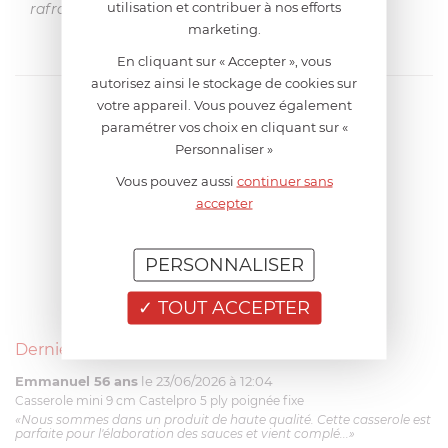
utilisation et contribuer à nos efforts
rafraîchissantes, à déguster en toute occasion.
marketing.
En cliquant sur « Accepter », vous
autorisez ainsi le stockage de cookies sur
votre appareil. Vous pouvez également
paramétrer vos choix en cliquant sur «
Personnaliser »
Vous pouvez aussi
continuer sans
accepter
PERSONNALISER
TOUT ACCEPTER
Derniers avis produits
Emmanuel 56 ans
le 23/06/2026 à 12:04
Casserole mini 9 cm Castelpro 5 ply poignée fixe
«Nous sommes dans un produit de haute qualité. Cette casserole est
parfaite pour l'élaboration des sauces et vient complé...»