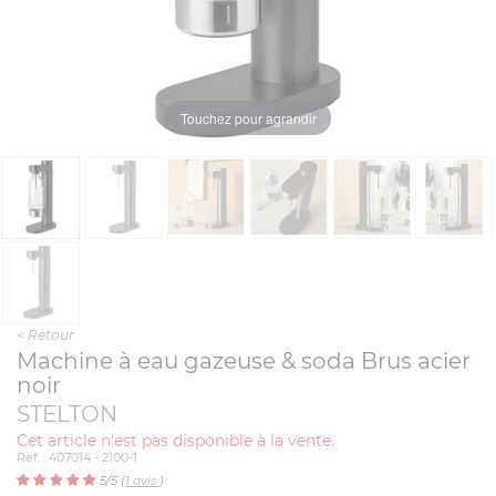
Touchez pour agrandir
<
Retour
Machine à eau gazeuse & soda Brus acier
noir
STELTON
Cet article n'est pas disponible à la vente.
Réf. : 407014 - 2100-1
5
/5 (
1
avis
)