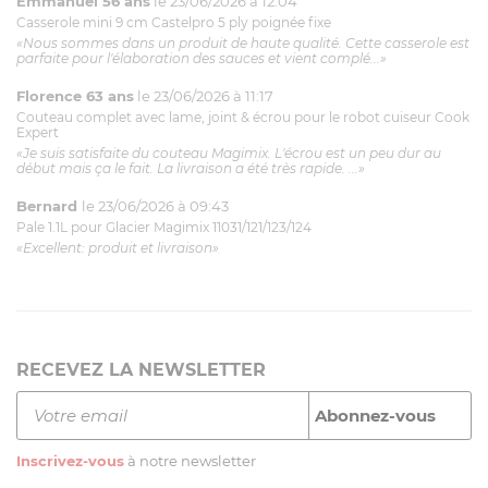
Emmanuel 56 ans
le 23/06/2026 à 12:04
Casserole mini 9 cm Castelpro 5 ply poignée fixe
«Nous sommes dans un produit de haute qualité. Cette casserole est
parfaite pour l'élaboration des sauces et vient complé...»
Florence 63 ans
le 23/06/2026 à 11:17
Couteau complet avec lame, joint & écrou pour le robot cuiseur Cook
Expert
«Je suis satisfaite du couteau Magimix. L'écrou est un peu dur au
début mais ça le fait. La livraison a été très rapide. ...»
Bernard
le 23/06/2026 à 09:43
Pale 1.1L pour Glacier Magimix 11031/121/123/124
«Excellent: produit et livraison»
RECEVEZ LA NEWSLETTER
Inscrivez-vous
à notre newsletter