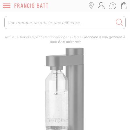
Accueil
>
Robots & petit électroménager
>
L'eau
>
Machine à eau gazeuse &
soda Brus acier noir